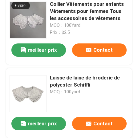
Collier Vêtements pour enfants
Vêtements pour femmes Tous
tissu de mort de dentelle
les accessoires de vêtements
MOQ：100Yard
Corde élastique d'Earloop
Prix：$2.5
meilleur prix
Contact
Laisse de laine de broderie de
polyester Schiffli
Laisser un message
MOQ：100yard
Nous vous rappellerons bientôt!
meilleur prix
Contact