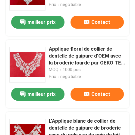
Prix：negotiable
Visite d'usine
meilleur prix
Contact
Contrôle de qualité
Applique floral de collier de
Contactez-nous
dentelle de guipure d'OEM avec
la broderie lourde par OEKO TEX
100
MOQ：1000 pcs
Demandez une citation
Prix：negotiable
Exhibition Information
meilleur prix
Contact
tissu brodé de dentelle
L'Applique blanc de collier de
dentelle de guipure de broderie
équilibre brodé de dentelle
avec du poly azo de soie de lait