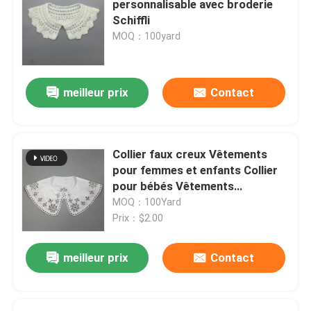
personnalisable avec broderie
Schiffli
Tissu perlé de dentelle
MOQ：100yard
Tissu de dentelle de paillette
meilleur prix
Contact
Tissu en nylon de dentelle
Collier faux creux Vêtements
équilibre en nylon de dentelle
pour femmes et enfants Collier
pour bébés Vêtements
accessoires Broderie dentelle
MOQ：100Yard
Tissu de dentelle de coton
Prix：$2.00
équilibre de dentelle de coton
meilleur prix
Contact
dentelle de polyester