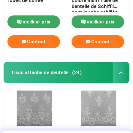
robes de soirée
coloré multi Tulle de
dentelle de Schiffli
pour la robe habillée
meilleur prix
meilleur prix
Contact
Contact
Tissu attaché de dentelle
(24)
fils de polyesters du cil
Tissu de dentelle