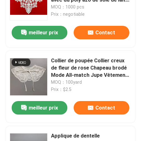
de DTM libèrent
MOQ：1000 pcs
Prix：negotiable
Dentelle soluble dans l'eau
meilleur prix
Contact
Tissu coloré multi de dentelle
Tissu attaché de dentelle
Collier de poupée Collier creux
de fleur de rose Chapeau brodé
Mode All-match Jupe Vêtements
Corrections brodées d'Applique
accessoires Faux collier
MOQ：100yard
Prix：$2.5
Applique de collier de dentelle
meilleur prix
Contact
Tissu brodé de dentelle de maille
Applique de dentelle
tissu de dentelle de la fleur 3D