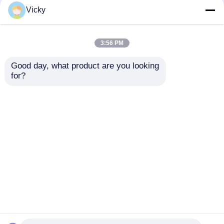
3D sur le tissu de
attaché par cil floral de
Vicky
dentelle de broderie
broderie pour les robes
attaché par maille en
de mariage nuptiales
nylon pour nuptiale
3:56 PM
meilleur prix
meilleur prix
Good day, what product are you looking 
for?
Contact
Contact
Regardez plus
Aperçu
Au sujet de nous
Contactez-nous
Desktop Site
Plan du site
Privacy Policy
Qualité
tissu brodé de dentelle
Usine De