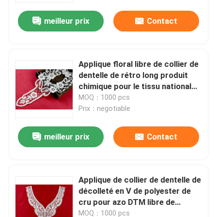
meilleur prix
Contact
Applique floral libre de collier de
dentelle de rétro long produit
chimique pour le tissu national
de costume
MOQ：1000 pcs
Prix：negotiable
meilleur prix
Contact
Maison
Applique de collier de dentelle de
Produits
décolleté en V de polyester de
cru pour azo DTM libre de
chemisier de femmes teint
Au sujet de nous
MOQ：1000 pcs