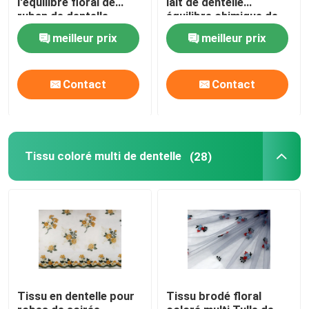
l'équilibre floral de
lait de dentelle
ruban de dentelle
équilibre chimique de
adapté aux besoins du
ruban librement
meilleur prix
meilleur prix
client
Contact
Contact
Tissu coloré multi de dentelle
(28)
Tissu en dentelle pour
Tissu brodé floral