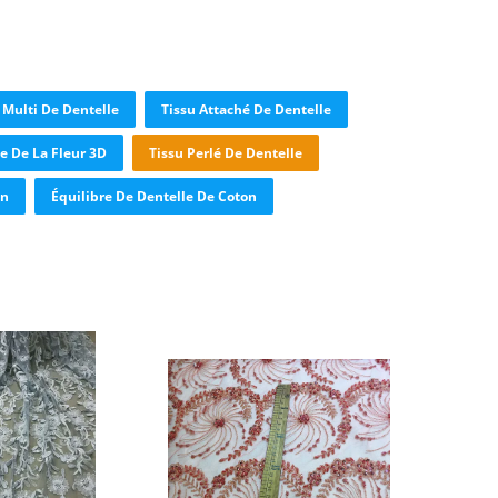
 Multi De Dentelle
Tissu Attaché De Dentelle
e De La Fleur 3D
Tissu Perlé De Dentelle
on
Équilibre De Dentelle De Coton