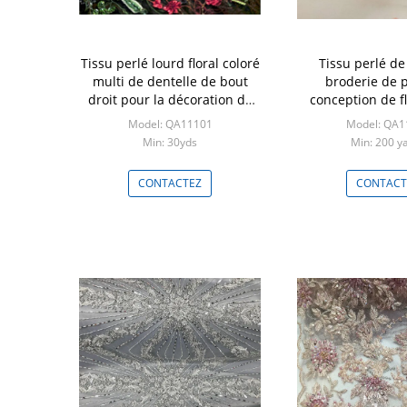
Tissu perlé lourd floral coloré
Tissu perlé de
multi de dentelle de bout
broderie de p
droit pour la décoration de
conception de fl
robe de mariage
cour pour Dout
Model: QA11101
Model: QA1
Min: 30yds
Min: 200 y
CONTACTEZ
CONTACT