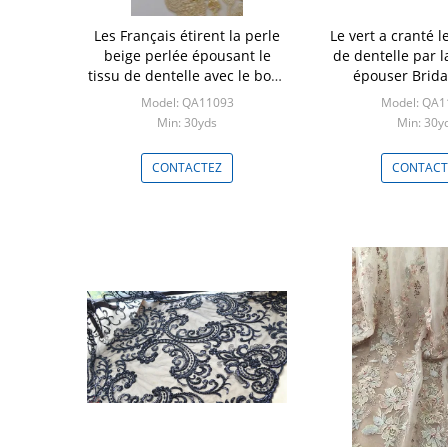
Les Français étirent la perle
Le vert a cranté l
beige perlée épousant le
de dentelle par l
tissu de dentelle avec le bord
épouser Brida
cranté
Model: QA11093
Model: QA1
Min: 30yds
Min: 30y
CONTACTEZ
CONTACT