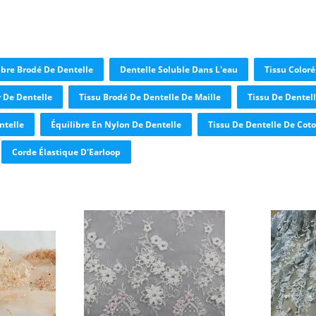
ibre Brodé De Dentelle
Dentelle Soluble Dans L'eau
Tissu Coloré
r De Dentelle
Tissu Brodé De Dentelle De Maille
Tissu De Dentell
ntelle
Équilibre En Nylon De Dentelle
Tissu De Dentelle De Cot
Corde Élastique D'Earloop