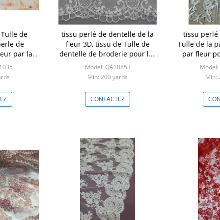
 Tulle de
tissu perlé de dentelle de la
tissu perlé
erle de
fleur 3D, tissu de Tulle de
Tulle de la p
eur par la
dentelle de broderie pour les
par fleur p
ure Haute
robes nuptiales
robe d
1035
Model: QA10853
Model:
ards
Min: 200 yards
Min: 
EZ
CONTACTEZ
CON