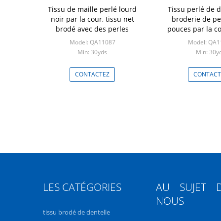
Tissu de maille perlé lourd
Tissu perlé de d
noir par la cour, tissu net
broderie de pe
brodé avec des perles
pouces par la co
robe de mariag
Model: QA11087
Model: QA1
coutur
Min: 30yds
Min: 30y
CONTACTEZ
CONTACT
LES CATÉGORIES
AU SUJET 
NOUS
tissu brodé de dentelle