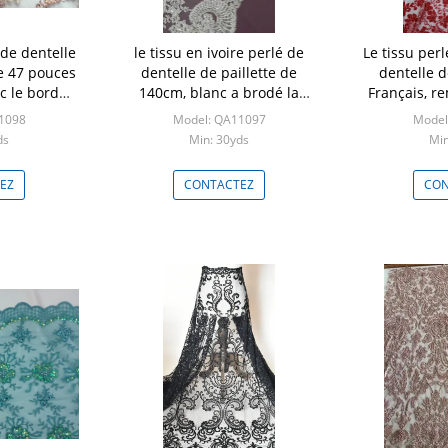
 de dentelle
le tissu en ivoire perlé de
Le tissu perl
e 47 pouces
dentelle de paillette de
dentelle d
c le bord
140cm, blanc a brodé la
Français, re
é
dentelle nuptiale de mariage
de maille pe
1098
Model: QA11097
Model
de 
ds
Min: 30yds
Min
EZ
CONTACTEZ
CON