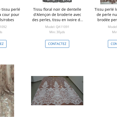
e tissu perlé
Tissu floral noir de dentelle
Tissu perlé 
a cour pour
d'Alençon de broderie avec
de perle nu
ls/robes
des perles, tissu en ivoire de
brodée per
dentelle de mariage
ma
1092
Model: QA11091
Model
ds
Min: 30yds
Min
EZ
CONTACTEZ
CON