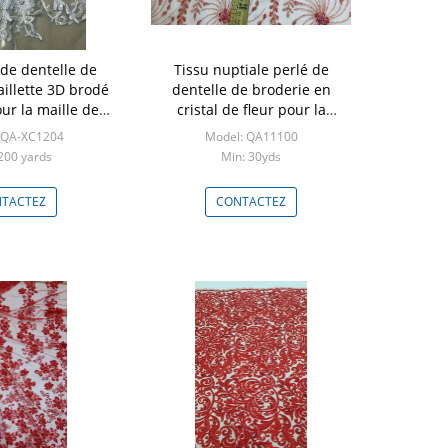
 de dentelle de
Tissu nuptiale perlé de
aillette 3D brodé
dentelle de broderie en
our la maille de
cristal de fleur pour la
e mariage
largeur des robes de mariage
 QA-XC1204
Model: QA11100
125cm
200 yards
Min: 30yds
TACTEZ
CONTACTEZ