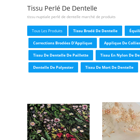
Tissu Perlé De Dentelle
tissu nuptiale perlé de dentelle marché de produits
Tous Les Produits
Tissu Brodé De Dentelle
Équil
Corrections Brodées D'Applique
Applique De Collie
Tissu De Dentelle De Paillette
Tissu En Nylon De De
Dentelle De Polyester
Tissu De Mort De Dentelle