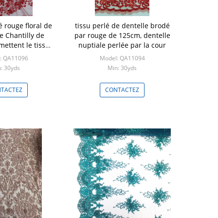
é rouge floral de
tissu perlé de dentelle brodé
e Chantilly de
par rouge de 125cm, dentelle
mettent le tissu
nuptiale perlée par la cour
rlé pour la robe
: QA11096
Model: QA11094
mariage
: 30yds
Min: 30yds
TACTEZ
CONTACTEZ