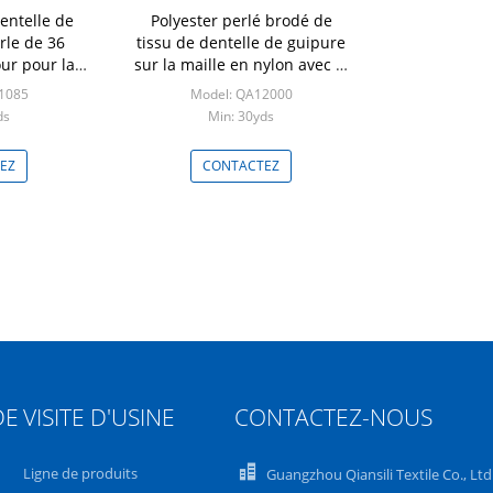
entelle de
Polyester perlé brodé de
rle de 36
tissu de dentelle de guipure
ur pour la
sur la maille en nylon avec la
e de haute
fleur
1085
Model: QA12000
e
ds
Min: 30yds
EZ
CONTACTEZ
DE
VISITE D'USINE
CONTACTEZ-NOUS
Ligne de produits
Guangzhou Qiansili Textile Co., Ltd