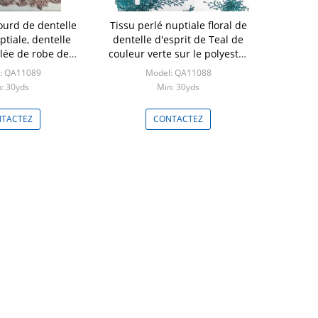
lourd de dentelle
Tissu perlé nuptiale floral de
ptiale, dentelle
dentelle d'esprit de Teal de
lée de robe de
couleur verte sur le polyester
riage
100% de maille
: QA11089
Model: QA11088
: 30yds
Min: 30yds
TACTEZ
CONTACTEZ