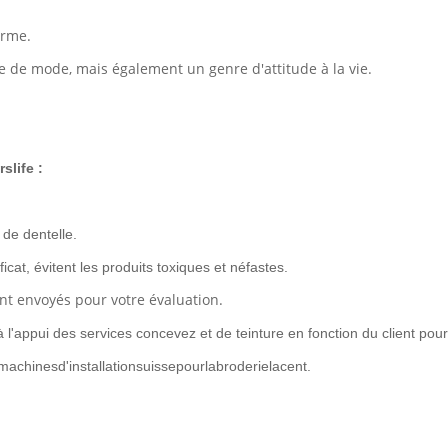
arme.
 de mode, mais également un genre d'attitude à la vie.
slife :
 de dentelle.
ificat, évitent les produits toxiques et néfastes.
nt envoyés pour votre évaluation.
 l'appui des services concevez et de teinture en fonction du client pou
achinesd'installationsuissepourlabroderielacent.