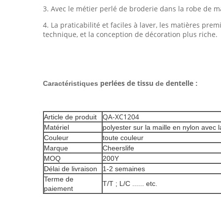
3. Avec le métier perlé de broderie dans la robe de ma
4. La praticabilité et faciles à laver, les matières p
technique, et la conception de décoration plus riche.
perlées de tissu
dentelle
Caractéristiques
de
:
QA-XC1204
Article de produit
Matériel
polyester sur la maille en nylon avec la
Couleur
toute couleur
Marque
Cheerslife
MOQ
200Y
Délai de livraison
1-2 semaines
Terme de
T/T ; L/C ...... etc.
paiement