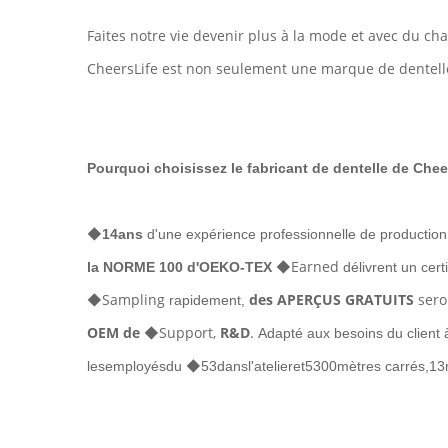
Faites notre vie devenir plus à la mode et avec du ch
CheersLife est non seulement une marque de dentelle
Pourquoi choisissez le fabricant de dentelle de Cheer
◆
14ans
d'une expérience professionnelle de production
◆Earned
la NORME 100 d'OEKO-TEX
délivrent un cert
◆Sampling
des APERÇUS GRATUITS
sero
rapidement,
OEM de
◆Support,
R&D
.
Adapté aux besoins du client à
◆
lesemployésdu
53dansl'atelieret5300mètres carrés,13m