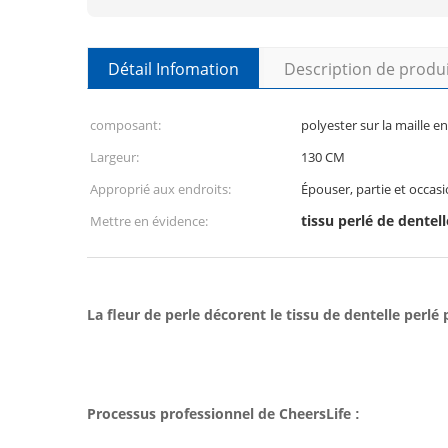
Détail Infomation
Description de produ
composant:
polyester sur la maille en
Largeur:
130 CM
Approprié aux endroits:
Épouser, partie et occas
tissu perlé de dentell
Mettre en évidence:
La fleur de perle décorent le tissu de dentelle perl
Processus professionnel de CheersLife
: