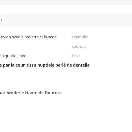
it
 nylon avec la paillette et la perle
Exemple:
couleur:
ion quotidienne
Prix:
e par la cour
tissu nuptiale perlé de dentelle
,
é par broderie Haute de Douture