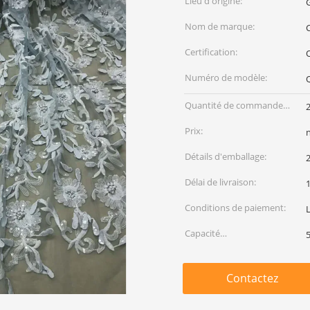
Lieu d'origine:
Nom de marque:
C
Certification:
Numéro de modèle:
Quantité de commande
min:
Prix:
Détails d'emballage:
2
Délai de livraison:
Conditions de paiement:
Capacité
d'approvisionnement:
Contactez