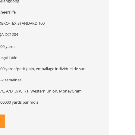
Guangdong
heerslife
OEKO-TEX STANDARD 100
QA-XC1204
200 yards
negotiable
00 yards/petit pain, emballage individuel de sac
1-2 semaines
L/C, A/D, D/P, T/T, Western Union, MoneyGram
500000 yards par mois