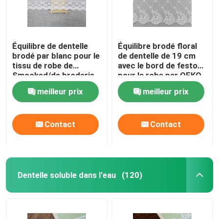
Équilibre de dentelle
Équilibre brodé floral
brodé par blanc pour le
de dentelle de 19 cm
tissu de robe de
avec le bord de feston
Smocked/de broderie
pour la robe par OEKO
ruban de dentelle
- TEX
meilleur prix
meilleur prix
Contact
Contact
Dentelle soluble dans l'eau
(120)