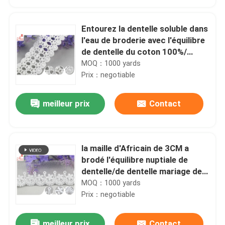
Entourez la dentelle soluble dans
l'eau de broderie avec l'équilibre
de dentelle du coton 100%/
échelle
MOQ：1000 yards
Prix：negotiable
meilleur prix
Contact
la maille d'Africain de 3CM a
Maison
brodé l'équilibre nuptiale de
dentelle/de dentelle mariage de
nylon ou de polyester
MOQ：1000 yards
Produits
Prix：negotiable
Au sujet de nous
meilleur prix
Contact