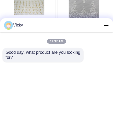
Tissu de dentelle
Tissu de dentelle
Vicky
attaché par guipure
attaché par cil floral de
française de DTM,
broderie pour les robes
dentelle de produit
de mariage nuptiales
11:37 AM
chimique du polyester
meilleur prix
meilleur prix
100
Good day, what product are you looking 
for?
Contact
Contact
Regardez plus
Aperçu
Au sujet de
Contactez-
Desktop
nous
nous
Site
Plan du site
Privacy Policy