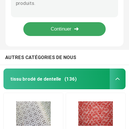
Le bout droit blanc a brodé le tissu de dentelle de maille par la cour pour la robe de mariage/robe de soirée
Les corrections d'Applique brodées par fleur rouge cousent sur 16*16 cm pour la décoration d'habillement
Dentelle soluble dans l'eau
Tissu en ivoire de luxe de dentelle de paillette de corde de broderie/tissu de maille nuptiale français de paillette
Tissu de dentelle de crochet de coton de broderie par la cour avec des trous pour le vêtement 130cm
Tissu coloré multi de dentelle
Applique le tissu de dentelle de maille brodé par noir avec la conception 3d florale rouge pour les robes nuptiales
Tissu attaché de dentelle
AUTRES CATÉGORIES DE NOUS
Corrections brodées d'Applique
tissu brodé de dentelle
(136)
Applique de collier de dentelle
Tissu brodé de dentelle de maille
tissu de dentelle de la fleur 3D