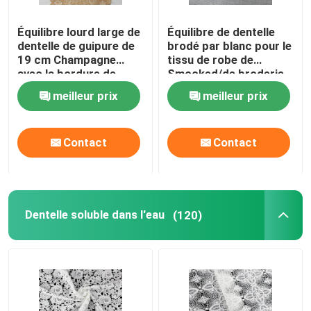
tissu de mort de dentelle
Équilibre lourd large de
Équilibre de dentelle
dentelle de guipure de
brodé par blanc pour le
19 cm Champagne
tissu de robe de
avec la bordure de
Smocked/de broderie
Corde élastique d'Earloop
feston/dentelle
ruban de dentelle
meilleur prix
meilleur prix
africaine de corde
Contact
Contact
Dentelle soluble dans l'eau
(120)