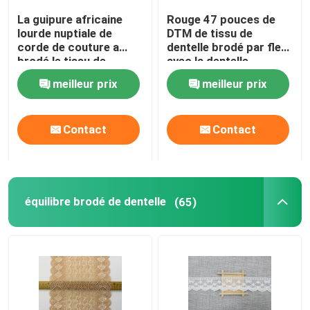
La guipure africaine
Rouge 47 pouces de
Tissu perlé de dentelle
lourde nuptiale de
DTM de tissu de
corde de couture a
dentelle brodé par fleur
brodé le tissu de
avec la dentelle
dentelle pour
africaine de corde par
Tissu de dentelle de paillette
meilleur prix
meilleur prix
l'OEM/ODM de robe de
l'azo librement
femmes
Tissu en nylon de dentelle
Contact
Contact
équilibre en nylon de dentelle
équilibre brodé de dentelle
(65)
Tissu de dentelle de coton
équilibre de dentelle de coton
dentelle de polyester