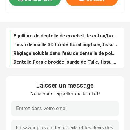
Tissu de luxe de dentelle de fleur de la guipure 3D pour le pourpre de largeur de l'habillement 135cm
Équilibre blanc mignon plat de ruban de dentelle de coton de broderie pour le vêtement de Brithday d'automne
Visite d'usine
Tissu floral brodé de fabrication de tissu de dentelle avec le modèle de fleur coloré multi
Tissu coloré multi de dentelle avec le tissu brodé floral et lourd brodé de dentelle
Équilibre de dentelle de crochet de coton/bordure crantés dentelle de coton pour la robe d'hiver
Contrôle de qualité
Tissu de maille 3D brodé floral nuptiale, tissu net brodé nuptiale de fleur rouge
Règlage soluble dans l'eau de dentelle de polyester de coton de broderie beige de guipure pour la poupée
Contactez-nous
Dentelle florale brodée lourde de Tulle, tissu nuptiale de dentelle de maille blanche sensible par la cour
Tissu net brodé coloré multi floral de dentelle, tissu de maille nuptiale antique de dentelle
Demandez une citation
Équilibre chimique de dentelle de coton de fleur de cru, ruban à crochet de dentelle pour la robe de la fille
Laisser un message
Tissu brodé floral de dentelle de maille, tissu brodé de dentelle de Tulle pour la robe de mariage
Exhibition Information
Nous vous rappellerons bientôt!
Tissu 100% cranté à deux tranchants soluble dans l'eau de dentelle de coton favorable à l'environnement
Équilibre floral de dentelle de guipure de largeur du blanc 4.2cm par la cour, épousant le ruban extensible de dentelle
tissu brodé de dentelle
Tissu brodé nuptiale de Tulle/tissu dentelle de maille avec le polyester 100% coloré de fleurs
Équilibre blanc floral soluble dans l'eau de dentelle de guipure, ruban plat de dentelle de cru de largeur de 7.5cm
équilibre brodé de dentelle