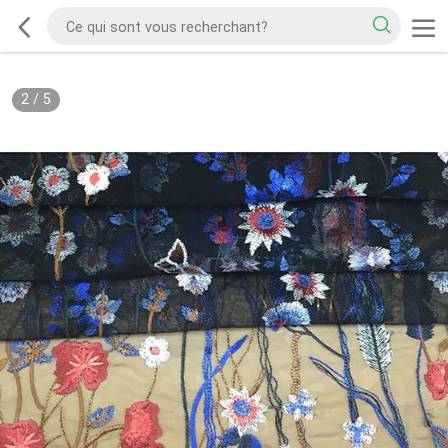
2
/
5