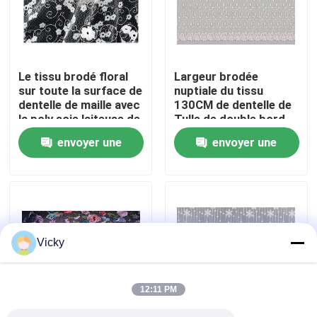
Visite d'usine
Le tissu brodé floral
Largeur brodée
Contrôle de qualité
sur toute la surface de
nuptiale du tissu
dentelle de maille avec
130CM de dentelle de
la poly soie laiteuse de
Tulle de double bord
Contactez-nous
100% inspectent
floral d'habillement
envoyer une
envoyer une
demande
demande
Demandez une citation
Exhibition Information
Vicky
tissu brodé de dentelle
12:11 PM
équilibre brodé de dentelle