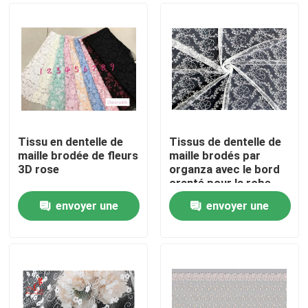
Tissu en dentelle de
Tissus de dentelle de
maille brodée de fleurs
maille brodés par
3D rose
organza avec le bord
cranté pour la robe
par l'intermédiaire
envoyer une
envoyer une
d'OEKO TEX
Maison
demande
demande
Produits
Au sujet de nous