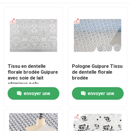
Tissu en dentelle
Pologne Guipure Tissu
florale brodée Guipure
de dentelle florale
avec soie de lait
brodée
chimique poly
Maison
envoyer une
envoyer une
demande
demande
Produits
Au sujet de nous