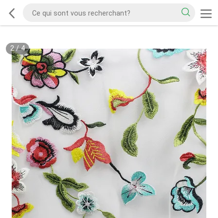
2
/
4