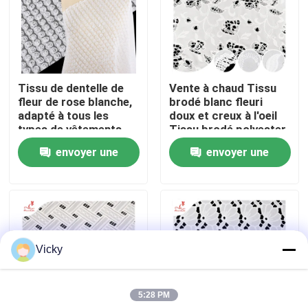
Visite d'usine
Contrôle de qualité
Tissu de dentelle de
Vente à chaud Tissu
fleur de rose blanche,
brodé blanc fleuri
adapté à tous les
doux et creux à l'oeil
Contactez-nous
types de vêtements,
Tissu brodé polyester
support de tissus sur
envoyer une
envoyer une
mesure.
Demandez une citation
demande
demande
Exhibition Information
Vicky
tissu brodé de dentelle
5:28 PM
équilibre brodé de dentelle