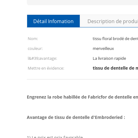
Détail Infomation
Description de produ
Nom:
tissu floral brodé de den
couleur:
merveilleux
l&#39;avantage:
La livraison rapide
tissu de dentelle de 
Mettre en évidence:
Engrenez la robe habillée de Fabricfor de dentelle e
Avantage de tissu de dentelle d'Embroderied :
1) Le prix est prix favorable