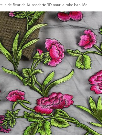
la
elle de fleur de
broderie 3D pour la robe habillée