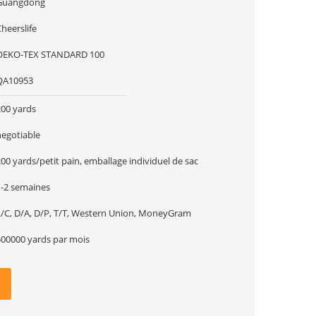
Guangdong
heerslife
OEKO-TEX STANDARD 100
QA10953
200 yards
negotiable
00 yards/petit pain, emballage individuel de sac
1-2 semaines
L/C, D/A, D/P, T/T, Western Union, MoneyGram
500000 yards par mois