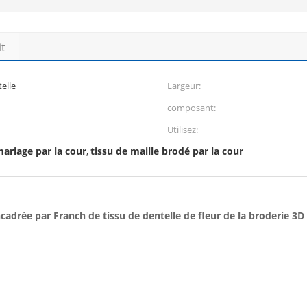
it
telle
Largeur:
composant:
Utilisez:
mariage par la cour
tissu de maille brodé par la cour
,
ncadrée par Franch de tissu de dentelle de fleur de la broderie 3D