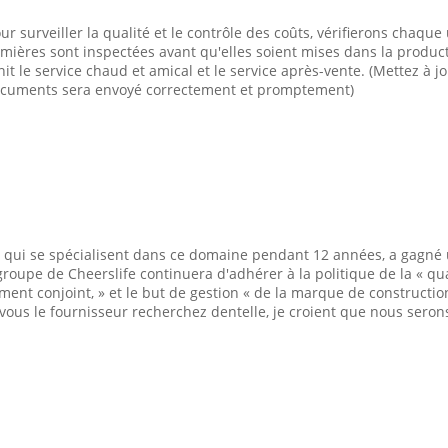
 surveiller la qualité et le contrôle des coûts, vérifierons chaqu
emières sont inspectées avant qu'elles soient mises dans la produc
nit le service chaud et amical et le service après-vente. (Mettez à j
 documents sera envoyé correctement et promptement)
 qui se spécialisent dans ce domaine pendant 12 années, a gagné u
upe de Cheerslife continuera d'adhérer à la politique de la « quali
nt conjoint, » et le but de gestion « de la marque de construction
e vous le fournisseur recherchez dentelle, je croient que nous se