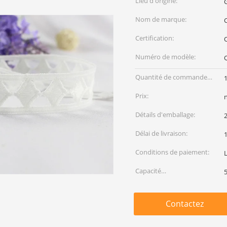
Lieu d'origine:
Nom de marque:
C
Certification:
Numéro de modèle:
Quantité de commande
min:
Prix:
Détails d'emballage:
2
Délai de livraison:
Conditions de paiement:
Capacité
d'approvisionnement:
Contactez