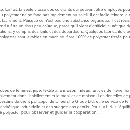
te. En fait, la seule classe des colorants qui peuvent être employés pou
polyester ne se fane pas rapidement au soleil. Il est facile teindre le ti
s facilement. Puisque ce n'est pas une substance organique, il est résist
end à être un tissu peu coûteux, parce qu'il vient d'artificiel plutôt que
riations, y compris des knits et des débardeurs. Quelques fabricants cr
olyester sont lavables en machine. fibre 100% de polyester tissée pour r
es de femmes, jupe, textile à la maison, rideau, articles de literie, hab
ensivement dans l'habillement et le mobilier de maison. Les dentelles de 
esoins du client par appui de Cheerslife Group Ltd. et le service de te
Pour acheter
esthétique industrielle et des suggestions gentils.
l'équil
e
pour observer et guider la coopération.
polyester