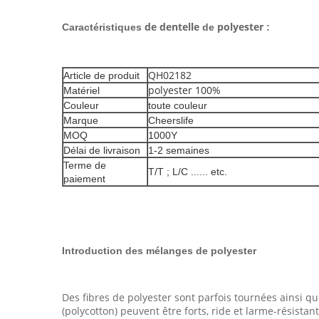
de dentelle
polyester
Caractéristiques
de
:
QH02182
Article de produit
polyester 100%
Matériel
Couleur
toute couleur
Marque
Cheerslife
MOQ
1000Y
Délai de livraison
1-2 semaines
Terme de
T/T ; L/C ...... etc.
paiement
Introduction des mélanges de polyester
Des fibres de polyester sont parfois tournées ainsi q
(polycotton) peuvent être forts, ride et larme-résista