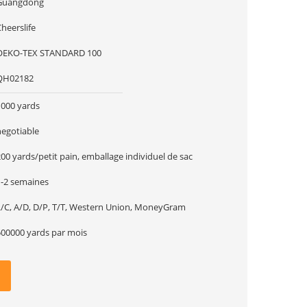
Guangdong
heerslife
OEKO-TEX STANDARD 100
QH02182
1000 yards
negotiable
00 yards/petit pain, emballage individuel de sac
1-2 semaines
L/C, A/D, D/P, T/T, Western Union, MoneyGram
500000 yards par mois