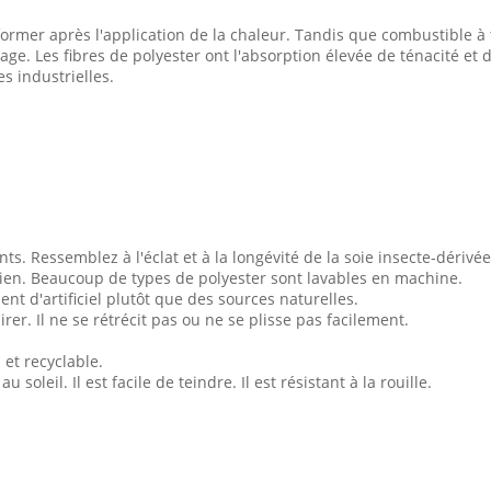
mer après l'application de la chaleur. Tandis que combustible à t
mage. Les fibres de polyester ont l'absorption élevée de ténacité e
s industrielles.
nts. Ressemblez à l'éclat et à la longévité de la soie insecte-dérivée
e bien. Beaucoup de types de polyester sont lavables en machine.
ient d'artificiel plutôt que des sources naturelles.
rer. Il ne se rétrécit pas ou ne se plisse pas facilement.
 et recyclable.
oleil. Il est facile de teindre. Il est résistant à la rouille.