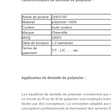
Caractéristiques
de
:
QH03140
Article de produit
polyester 100%
Matériel
Couleur
toute couleur
Marque
Cheerslife
MOQ
1000Y
Délai de livraison
1-2 semaines
Terme de
T/T ; L/C ...... etc.
paiement
Application de dentelle de polyester :
Les équilibres de dentelle de polyester conviennent aux rob
ou tricoté du fil ou du fil de polyester sont employés int
faciles par des concepteurs. La conception adaptée aux b
concepteurs professionnels te fournissent des services d'