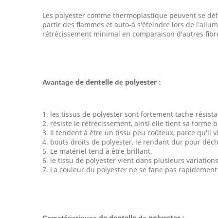
Les polyester comme thermoplastique peuvent se défor
partir des flammes et auto-à s'éteindre lors de l'allu
rétrécissement minimal en comparaison d'autres fibre
de dentelle
polyester
Avantage
de
:
1. les tissus de polyester sont fortement tache-résista
2. résiste le rétrécissement, ainsi elle tient sa form
3. Il tendent à être un tissu peu coûteux, parce qu'il v
4. bouts droits de polyester, le rendant dur pour déchi
5. Le matériel tend à être brillant.
6. le tissu de polyester vient dans plusieurs variations
7. La couleur du polyester ne se fane pas rapidement au s
de dentelle
polyester