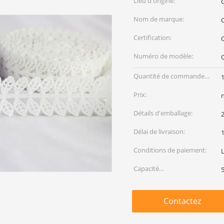
Lieu d'origine:
Nom de marque:
C
Certification:
Numéro de modèle:
Quantité de commande
min:
Prix:
Détails d'emballage:
2
Délai de livraison:
Conditions de paiement:
Capacité
d'approvisionnement:
Contactez