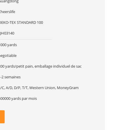
Guangdong
heerslife
OEKO-TEX STANDARD 100
QH03140
1000 yards
negotiable
00 yards/petit pain, emballage individuel de sac
1-2 semaines
L/C, A/D, D/P, T/T, Western Union, MoneyGram
500000 yards par mois