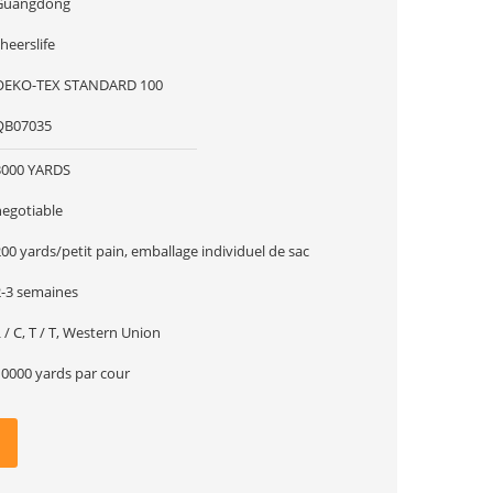
Guangdong
heerslife
OEKO-TEX STANDARD 100
QB07035
3000 YARDS
negotiable
00 yards/petit pain, emballage individuel de sac
2-3 semaines
 / C, T / T, Western Union
10000 yards par cour