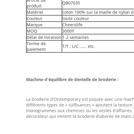
Article de
QB07035
produit
Matériel
coton 100% sur la maille de nylon 
Couleur
toute couleur
Marque
Cheerslife
MOQ
3000Y
Délai de livraison
1-2 semaines
Terme de
T/T ; L/C ...... etc.
paiement
Machine d'équilibre de dentelle de broderie :
La broderie d'Ontemporary est piquée avec une machin
différents types de « suffisances » ajoutent la textur
monogrammes aux chemises ou les vestes d'affaires, l
décorateur qui imitent la broderie élaborée de main