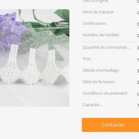
Lieu d'origine:
Nom de marque:
c
Certification:
Numéro de modèle:
Quantité de commande
min:
Prix:
Détails d'emballage:
2
Délai de livraison:
Conditions de paiement:
L
Capacité
d'approvisionnement:
Contactez