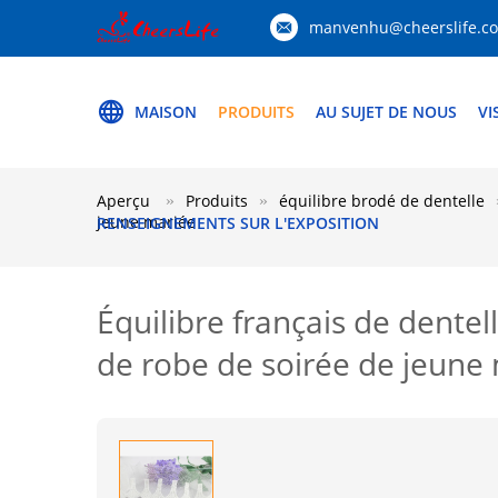
manvenhu@cheerslife.c
MAISON
PRODUITS
AU SUJET DE NOUS
VI
Aperçu
Produits
équilibre brodé de dentelle
jeune mariée
RENSEIGNEMENTS SUR L'EXPOSITION
Équilibre français de dente
de robe de soirée de jeune