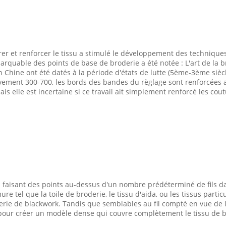
rer et renforcer le tissu a stimulé le développement des techniques 
remarquable des points de base de broderie a été notée : L'art de la
n Chine ont été datés à la période d'états de lutte (5ème-3ème siè
nt 300-700, les bords des bandes du règlage sont renforcées avec 
ais elle est incertaine si ce travail ait simplement renforcé les co
 faisant des points au-dessus d'un nombre prédéterminé de fils dan
ure tel que la toile de broderie, le tissu d'aida, ou les tissus parti
rie de blackwork. Tandis que semblables au fil compté en vue de la 
su pour créer un modèle dense qui couvre complètement le tissu de b