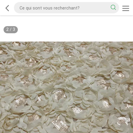
2
/
3