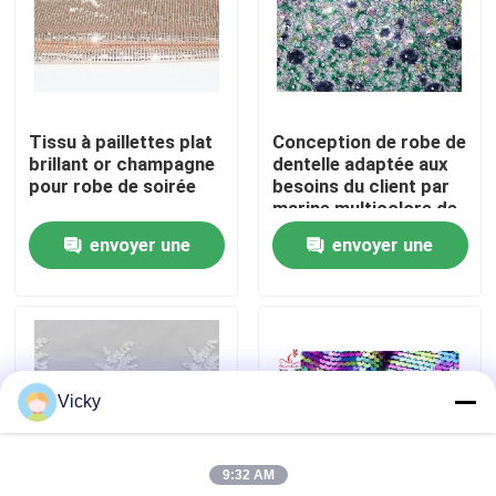
Visite d'usine
Contrôle de qualité
Tissu à paillettes plat
Conception de robe de
brillant or champagne
dentelle adaptée aux
pour robe de soirée
besoins du client par
Contactez-nous
marine multicolore de
tissu de dentelle de la
envoyer une
envoyer une
paillette 3D
Demandez une citation
demande
demande
Exhibition Information
Vicky
tissu brodé de dentelle
9:32 AM
équilibre brodé de dentelle