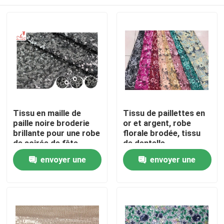
Tissu en maille de
Tissu de paillettes en
paille noire broderie
or et argent, robe
brillante pour une robe
florale brodée, tissu
de soirée de fête
de dentelle.
Maison
envoyer une
envoyer une
demande
demande
Produits
Au sujet de nous