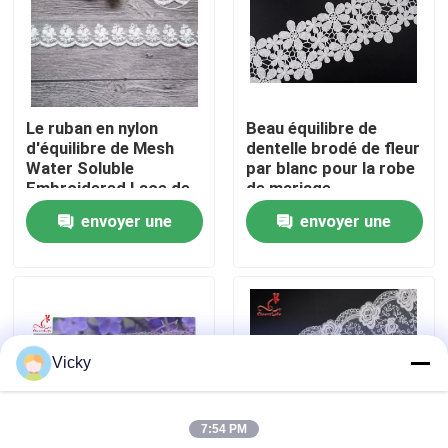
Visite d'usine
Contrôle de qualité
Le ruban en nylon
Beau équilibre de
d'équilibre de Mesh
dentelle brodé de fleur
Water Soluble
par blanc pour la robe
Contactez-nous
Embroidered Lace de
de mariage
coton pour des
envoyer une
envoyer une
femmes s'habillent
Demandez une citation
demande
demande
Exhibition Information
Vicky
tissu brodé de dentelle
7:54 PM
équilibre brodé de dentelle