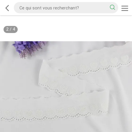
2
/
4