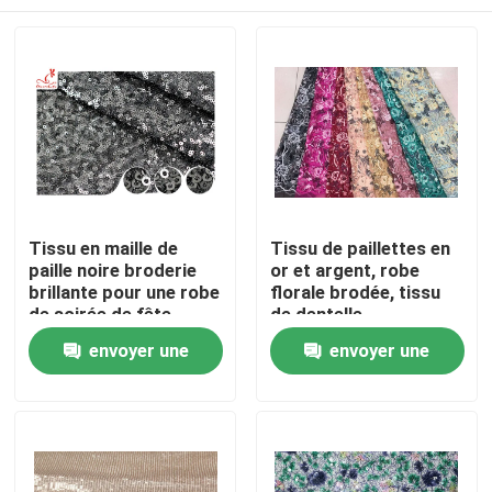
Tissu en maille de
Tissu de paillettes en
paille noire broderie
or et argent, robe
brillante pour une robe
florale brodée, tissu
de soirée de fête
de dentelle.
Maison
envoyer une
envoyer une
demande
demande
Produits
Au sujet de nous