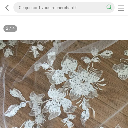
2
/
4