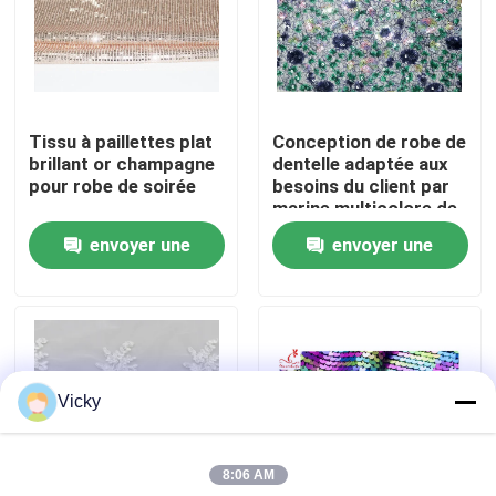
Visite d'usine
Contrôle de qualité
Tissu à paillettes plat
Conception de robe de
brillant or champagne
dentelle adaptée aux
pour robe de soirée
besoins du client par
Contactez-nous
marine multicolore de
tissu de dentelle de la
envoyer une
envoyer une
paillette 3D
Demandez une citation
demande
demande
Exhibition Information
Vicky
tissu brodé de dentelle
8:06 AM
équilibre brodé de dentelle