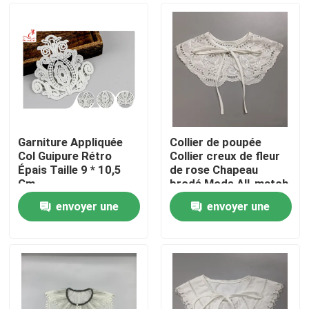
Garniture Appliquée
Collier de poupée
Col Guipure Rétro
Collier creux de fleur
Épais Taille 9 * 10,5
de rose Chapeau
Cm
brodé Mode All-match
Jupe Vêtements
envoyer une
envoyer une
accessoires Faux
Maison
collier
demande
demande
Produits
Au sujet de nous