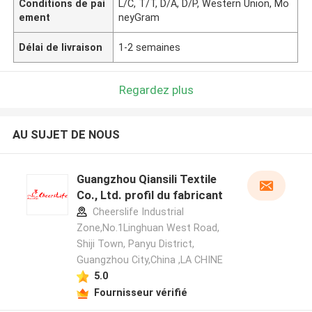
Conditions de pai
L/C, T/T, D/A, D/P, Western Union, Mo
ement
neyGram
Délai de livraison
1-2 semaines
Regardez plus
AU SUJET DE NOUS
Guangzhou Qiansili Textile
Co., Ltd. profil du fabricant
Cheerslife Industrial
Zone,No.1Linghuan West Road,
Shiji Town, Panyu District,
Guangzhou City,China ,LA CHINE
5.0
Fournisseur vérifié