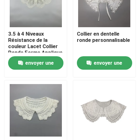
Visite d'usine
3.5 à 4 Niveaux
Collier en dentelle
Contrôle de qualité
Résistance de la
ronde personnalisable
couleur Lacet Collier
Ronde Forme Applique
Contactez-nous
envoyer une
envoyer une
demande
demande
Demandez une citation
Exhibition Information
tissu brodé de dentelle
équilibre brodé de dentelle