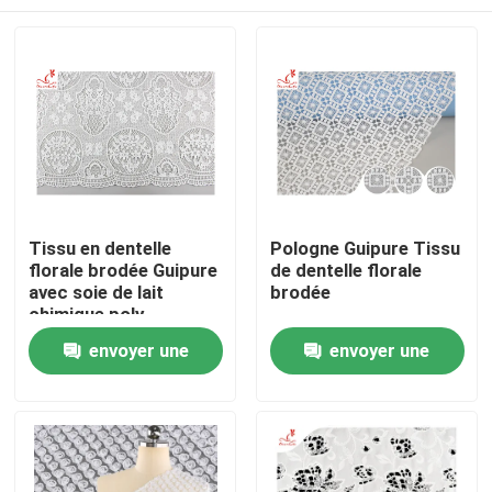
Tissu en dentelle
Pologne Guipure Tissu
florale brodée Guipure
de dentelle florale
avec soie de lait
brodée
chimique poly
Maison
envoyer une
envoyer une
demande
demande
Produits
Au sujet de nous