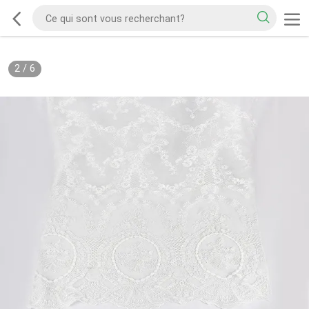
2
/
6