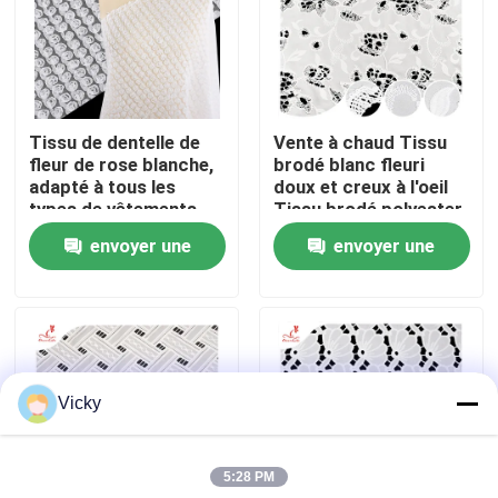
Visite d'usine
Contrôle de qualité
Tissu de dentelle de
Vente à chaud Tissu
fleur de rose blanche,
brodé blanc fleuri
adapté à tous les
doux et creux à l'oeil
Contactez-nous
types de vêtements,
Tissu brodé polyester
support de tissus sur
envoyer une
envoyer une
mesure.
Demandez une citation
demande
demande
Exhibition Information
Vicky
tissu brodé de dentelle
5:28 PM
équilibre brodé de dentelle