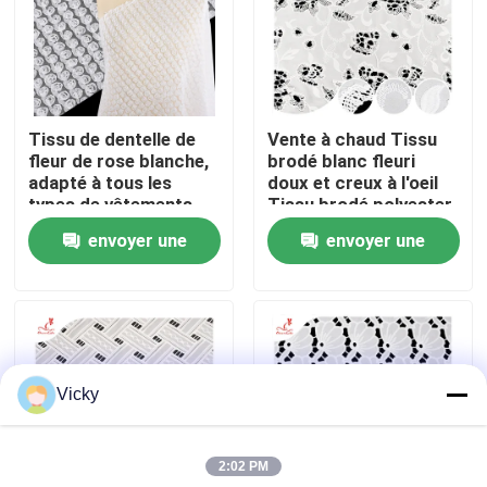
Visite d'usine
Contrôle de qualité
Tissu de dentelle de
Vente à chaud Tissu
fleur de rose blanche,
brodé blanc fleuri
adapté à tous les
doux et creux à l'oeil
Contactez-nous
types de vêtements,
Tissu brodé polyester
support de tissus sur
envoyer une
envoyer une
mesure.
Demandez une citation
demande
demande
Exhibition Information
Vicky
tissu brodé de dentelle
2:02 PM
équilibre brodé de dentelle