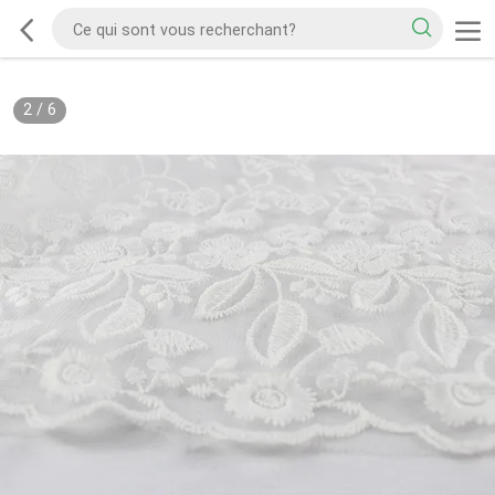
2
/
6