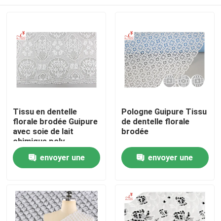
Tissu en dentelle
Pologne Guipure Tissu
florale brodée Guipure
de dentelle florale
avec soie de lait
brodée
chimique poly
Maison
envoyer une
envoyer une
demande
demande
Produits
Au sujet de nous