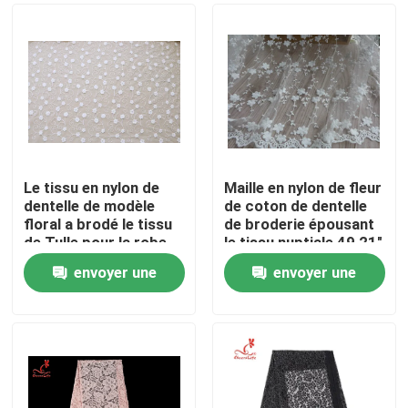
Le tissu en nylon de
Maille en nylon de fleur
dentelle de modèle
de coton de dentelle
floral a brodé le tissu
de broderie épousant
de Tulle pour la robe
le tissu nuptiale 49,21"
de mariage
de robe largeur
envoyer une
envoyer une
Maison
demande
demande
Produits
Au sujet de nous