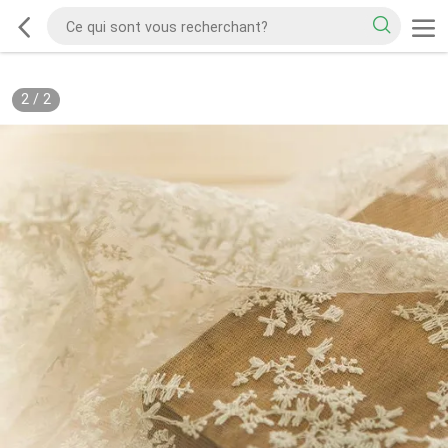
2
/
2