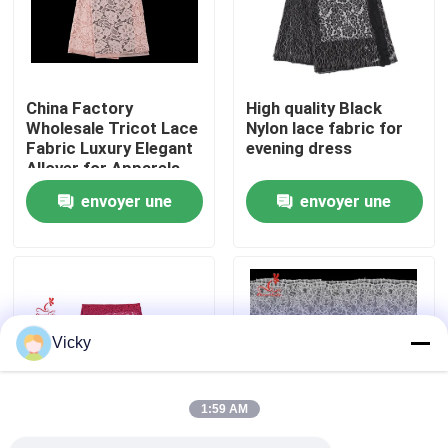
Visite d'usine
China Factory
High quality Black
Contrôle de qualité
Wholesale Tricot Lace
Nylon lace fabric for
Fabric Luxury Elegant
evening dress
Allover for Apparels
Contactez-nous
and Garment Dress
envoyer une
envoyer une
demande
demande
Demandez une citation
Exhibition Information
Vicky
tissu brodé de dentelle
1:59 AM
équilibre brodé de dentelle