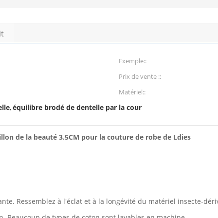
it
Exemple::
Prix de vente ::
Matériel::
lle
équilibre brodé de dentelle par la cour
,
pillon de la beauté 3.5CM pour la couture de robe de Ldies
ante. Ressemblez à l'éclat et à la longévité du matériel insecte-déri
bien. Beaucoup de types de coton sont lavables en machine.