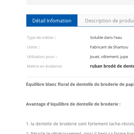
Détail Infomation
Description de produ
Type de métier ::
Soluble dans l'eau
Usine ::
Fabricant de Shantou
Utilisation pour ::
Jouet, vêtement, jupe
ruban brodé de dente
Mettre en évidence:
Équilibre blanc floral de dentelle de broderie de pa
Avantage d'équilibre de dentelle de broderie :
1. la dentelle de broderie sont fortement tache-résist
2. Résiste le rétrécissement, ainsi il tient sa forme 