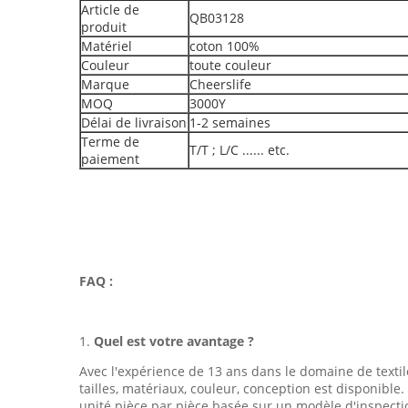
Article de
QB03128
produit
Matériel
coton 100%
Couleur
toute couleur
Marque
Cheerslife
MOQ
3000Y
Délai de livraison
1-2 semaines
Terme de
T/T ; L/C ...... etc.
paiement
FAQ :
1.
Quel est votre avantage ?
Avec l'expérience de 13 ans dans le domaine de textile,
tailles, matériaux, couleur, conception est disponible
unité pièce par pièce basée sur un modèle d'inspectio