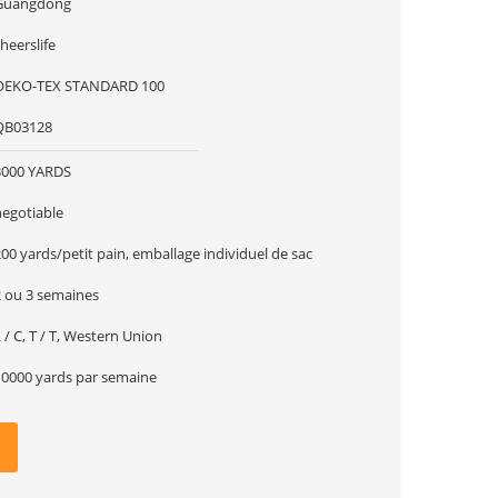
Guangdong
heerslife
OEKO-TEX STANDARD 100
QB03128
3000 YARDS
negotiable
00 yards/petit pain, emballage individuel de sac
2 ou 3 semaines
 / C, T / T, Western Union
10000 yards par semaine