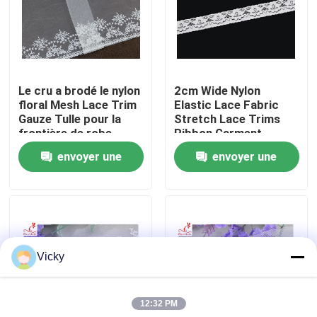
Visite d'usine
Contrôle de qualité
Le cru a brodé le nylon
2cm Wide Nylon
floral Mesh Lace Trim
Elastic Lace Fabric
Gauze Tulle pour la
Stretch Lace Trims
Contactez-nous
frontière de robe
Ribbon Garment
Clothing Accessories
envoyer une
envoyer une
Garters Sewing Lace
Demandez une citation
Appliques
demande
demande
Exhibition Information
Vicky
tissu brodé de dentelle
12:32 PM
équilibre brodé de dentelle