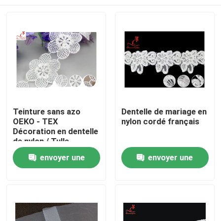
Teinture sans azo
Dentelle de mariage en
OEKO - TEX
nylon cordé français
Décoration en dentelle
de nylon / Tulle
Maison
envoyer une
envoyer une
demande
demande
Produits
Au sujet de nous