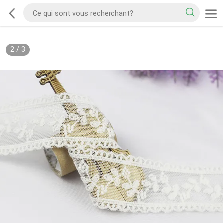
2
/
3