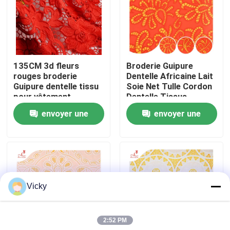
Visite d'usine
Contrôle de qualité
135CM 3d fleurs
Broderie Guipure
rouges broderie
Dentelle Africaine Lait
Guipure dentelle tissu
Soie Net Tulle Cordon
Contactez-nous
pour vêtement
Dentelle Tissus
envoyer une
envoyer une
Demandez une citation
demande
demande
Exhibition Information
Vicky
tissu brodé de dentelle
2:52 PM
équilibre brodé de dentelle