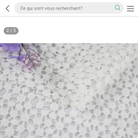
2
/
3