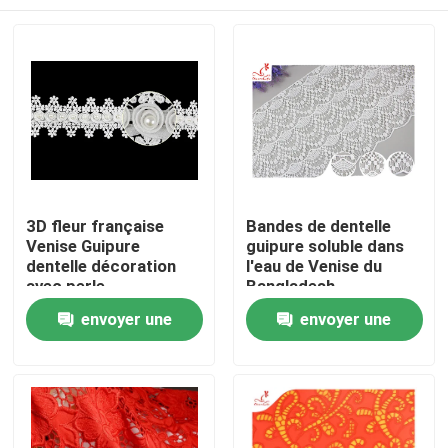
3D fleur française
Bandes de dentelle
Venise Guipure
guipure soluble dans
dentelle décoration
l'eau de Venise du
avec perle
Bangladesh
Maison
envoyer une
envoyer une
demande
demande
Produits
Au sujet de nous