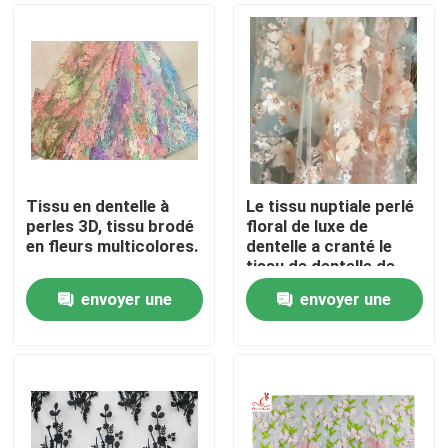
Tissu en dentelle à
Le tissu nuptiale perlé
perles 3D, tissu brodé
floral de luxe de
en fleurs multicolores.
dentelle a cranté le
tissu de dentelle de
robe de mariage de
envoyer une
envoyer une
bord
Maison
demande
demande
Produits
Au sujet de nous