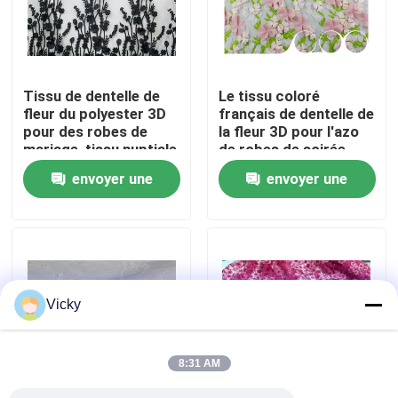
Visite d'usine
Tissu de dentelle de
Le tissu coloré
Contrôle de qualité
fleur du polyester 3D
français de dentelle de
pour des robes de
la fleur 3D pour l'azo
mariage, tissu nuptiale
de robes de soirée
Contactez-nous
brodé de dentelle
libèrent
envoyer une
envoyer une
demande
demande
Demandez une citation
Exhibition Information
Vicky
tissu brodé de dentelle
8:31 AM
équilibre brodé de dentelle