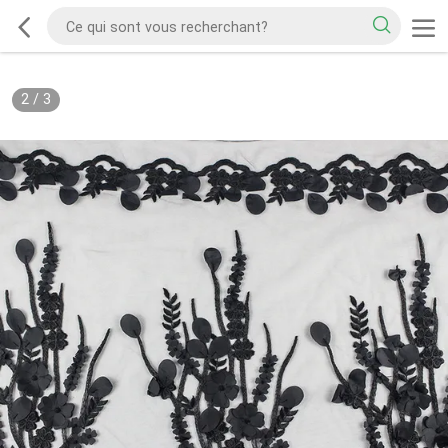
2
/
3