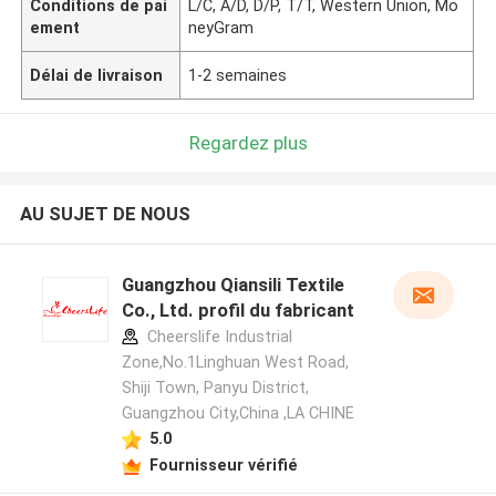
Conditions de pai
L/C, A/D, D/P, T/T, Western Union, Mo
ement
neyGram
Délai de livraison
1-2 semaines
Regardez plus
AU SUJET DE NOUS
Guangzhou Qiansili Textile
Co., Ltd. profil du fabricant
Cheerslife Industrial
Zone,No.1Linghuan West Road,
Shiji Town, Panyu District,
Guangzhou City,China ,LA CHINE
5.0
Fournisseur vérifié