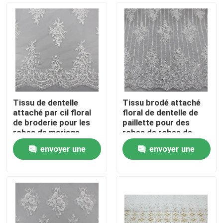
Tissu de dentelle
Tissu brodé attaché
attaché par cil floral
floral de dentelle de
de broderie pour les
paillette pour des
robes de mariage
robes de robes de
nuptiales
mariée
envoyer une
envoyer une
Maison
demande
demande
Produits
Au sujet de nous