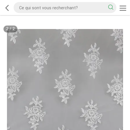
2
/
2