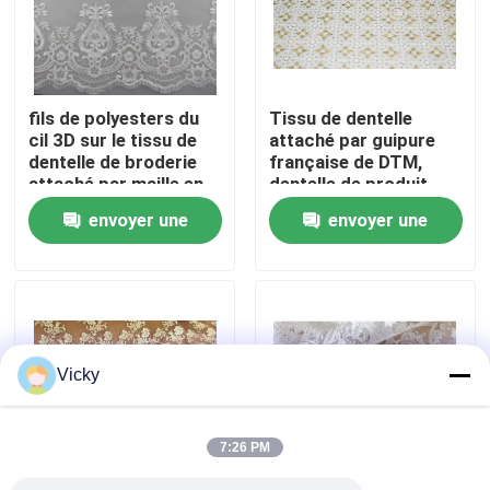
Visite d'usine
fils de polyesters du
Tissu de dentelle
Contrôle de qualité
cil 3D sur le tissu de
attaché par guipure
dentelle de broderie
française de DTM,
attaché par maille en
dentelle de produit
Contactez-nous
nylon pour nuptiale
chimique du polyester
envoyer une
envoyer une
100
demande
demande
Demandez une citation
Exhibition Information
Vicky
tissu brodé de dentelle
7:26 PM
équilibre brodé de dentelle