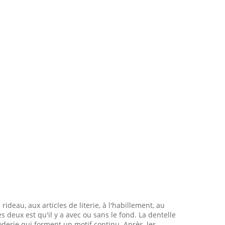
ideau, aux articles de literie, à l'habillement, au
es deux est qu'il y a avec ou sans le fond. La dentelle
oderie qui forment un motif continu. Après, les