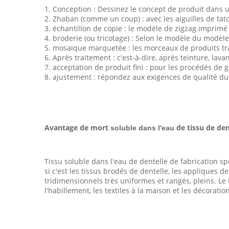
1. Conception : Dessinez le concept de produit dans 
2. Zhaban (comme un coup) : avec les aiguilles de tat
3. échantillon de copie : le modèle de zigzag imprimé 
4. broderie (ou tricotage) : Selon le modèle du modèle e
5. mosaïque marquetée : les morceaux de produits tra
6. Après traitement : c'est-à-dire, après teinture, lava
7. acceptation de produit fini : pour les procédés de g
8. ajustement : répondez aux exigences de qualité du
Avantage de mort
de tissu de dent
soluble dans l'eau
Tissu soluble dans l'eau de dentelle de fabrication sp
si c'est les tissus brodés de dentelle, les appliques 
tridimensionnels très uniformes et rangés, pleins. L
l'habillement, les textiles à la maison et les décoration