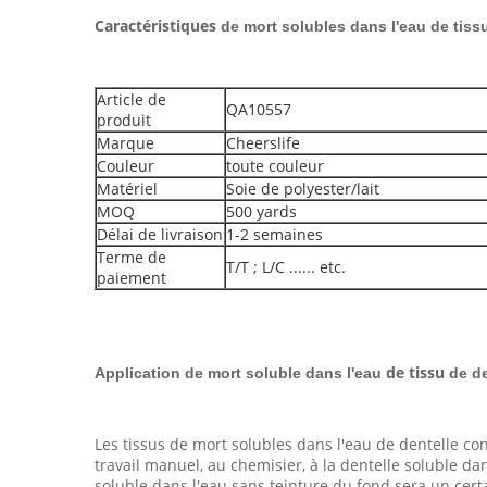
Caractéristiques
de mort solubles dans l'eau de tiss
Article de
QA10557
produit
Marque
Cheerslife
Couleur
toute couleur
Matériel
Soie de polyester/lait
MOQ
500 yards
Délai de livraison
1-2 semaines
Terme de
T/T ; L/C ...... etc.
paiement
de tissu
Application
de mort soluble dans l'eau
de
de
Les tissus de mort solubles dans l'eau de dentelle conv
travail manuel, au chemisier, à la dentelle soluble dan
soluble dans l'eau sans teinture du fond sera un certa