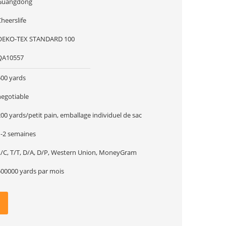
Guangdong
heerslife
OEKO-TEX STANDARD 100
QA10557
500 yards
negotiable
00 yards/petit pain, emballage individuel de sac
1-2 semaines
L/C, T/T, D/A, D/P, Western Union, MoneyGram
500000 yards par mois