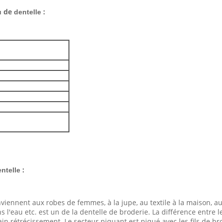
de
:
u
dentelle
:
ntelle
iennent aux robes de femmes, à la jupe, au textile à la maison, au r
s l'eau etc. est un de la dentelle de broderie. La différence entre l
in rétrécissement. Le secteur piquant est piqué avec les fils de br