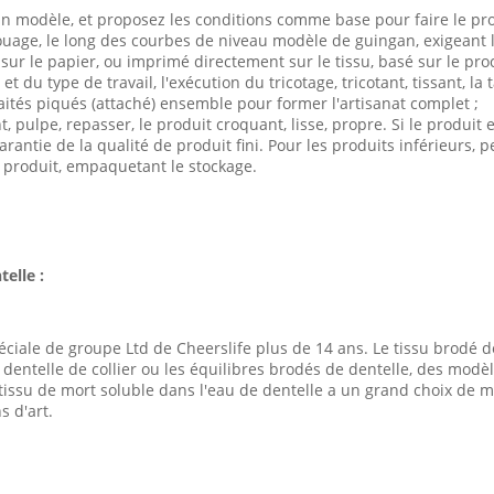
un modèle, et proposez les conditions comme base pour faire le pro
ouage, le long des courbes de niveau modèle de guingan, exigeant l
sur le papier, ou imprimé directement sur le tissu, basé sur le pro
t du type de travail, l'exécution du tricotage, tricotant, tissant, la
ités piqués (attaché) ensemble pour former l'artisanat complet ;
nt, pulpe, repasser, le produit croquant, lisse, propre. Si le produit
arantie de la qualité de produit fini. Pour les produits inférieurs, 
 produit, empaquetant le stockage.
elle :
éciale de groupe Ltd de Cheerslife plus de 14 ans. Le tissu brodé d
de dentelle de collier ou les équilibres brodés de dentelle, des mo
e tissu de mort soluble dans l'eau de dentelle a un grand choix de
s d'art.