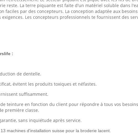
e reste. La terre piquante est faite d'un matériel soluble dans l'e
ion faciles par des concepteurs. La conception adaptée aux besoins 
s exigences. Les concepteurs professionnels te fournissent des serv
slife :
uction de dentelle.
cat, évitent les produits toxiques et néfastes.
rnissent suffisamment.
e teinture en fonction du client pour répondre à tous vos besoins
de première classe.
 garantie, sans inquiétude après service.
 13 machines d'installation suisse pour la broderie lacent.