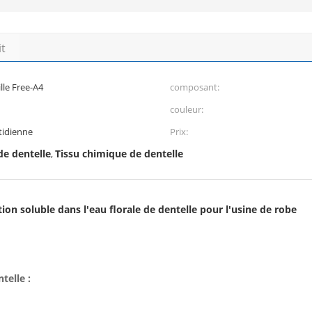
it
ille Free-A4
composant:
couleur:
tidienne
Prix:
de dentelle
Tissu chimique de dentelle
,
ion soluble dans l'eau florale de dentelle pour l'usine de robe
telle :