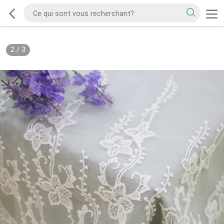
2
/
3