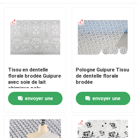
Tissu en dentelle
Pologne Guipure Tissu
florale brodée Guipure
de dentelle florale
avec soie de lait
brodée
chimique poly
Maison
envoyer une
envoyer une
demande
demande
Produits
Au sujet de nous