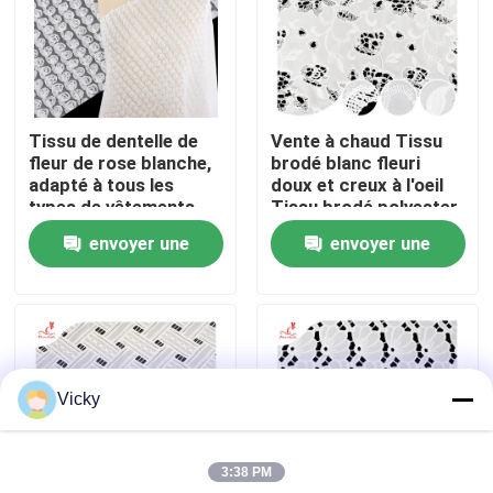
Visite d'usine
Contrôle de qualité
Tissu de dentelle de
Vente à chaud Tissu
fleur de rose blanche,
brodé blanc fleuri
adapté à tous les
doux et creux à l'oeil
Contactez-nous
types de vêtements,
Tissu brodé polyester
support de tissus sur
envoyer une
envoyer une
mesure.
Demandez une citation
demande
demande
Exhibition Information
Vicky
tissu brodé de dentelle
3:38 PM
équilibre brodé de dentelle