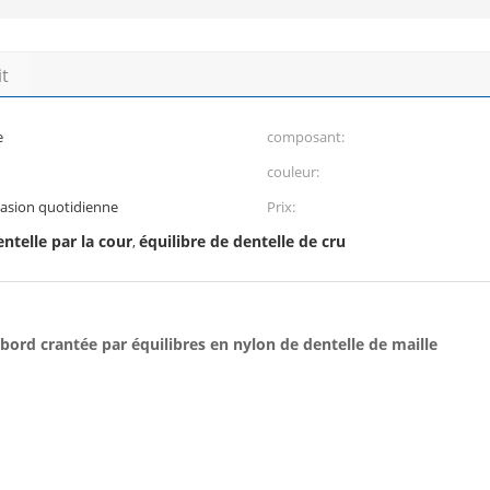
it
e
composant:
couleur:
ccasion quotidienne
Prix:
entelle par la cour
équilibre de dentelle de cru
,
bord crantée par équilibres en nylon de dentelle de maille