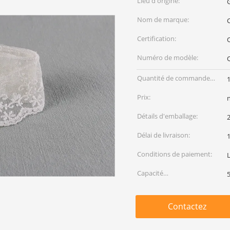
Lieu d'origine:
Nom de marque:
C
Certification:
Numéro de modèle:
Quantité de commande
min:
Prix:
Détails d'emballage:
2
Délai de livraison:
Conditions de paiement:
Capacité
d'approvisionnement:
Contactez