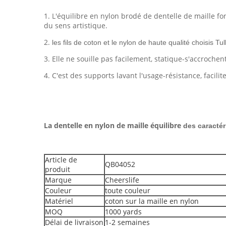
1. L'équilibre en nylon brodé de dentelle de maille f
du sens artistique.
2.
les fils de coton et le nylon de haute qualité choisis Tul
3. Elle ne souille pas facilement, statique-s'accroche
4. C'est des supports lavant l'usage-résistance, facili
La dentelle en nylon de maille équilibre
des caractér
Article de
QB04052
produit
Marque
Cheerslife
Couleur
toute couleur
Matériel
coton sur la maille en nylon
MOQ
1000 yards
Délai de livraison
1-2 semaines