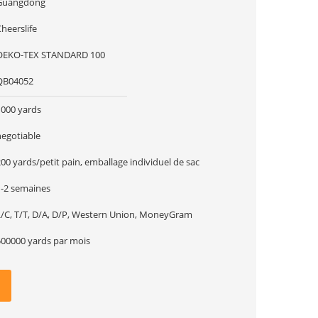
Guangdong
heerslife
OEKO-TEX STANDARD 100
QB04052
1000 yards
negotiable
00 yards/petit pain, emballage individuel de sac
1-2 semaines
L/C, T/T, D/A, D/P, Western Union, MoneyGram
500000 yards par mois