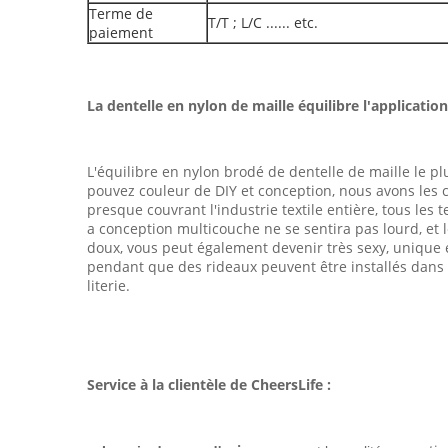
Terme de
T/T ; L/C ...... etc.
paiement
La dentelle en nylon de maille équilibre l'application
L'équilibre en nylon brodé de dentelle de maille le p
pouvez couleur de DIY et conception, nous avons les co
presque couvrant l'industrie textile entière, tous les 
a conception multicouche ne se sentira pas lourd, et
doux, vous peut également devenir très sexy, unique et
pendant que des rideaux peuvent être installés dans 
literie.
Service à la clientèle de CheersLife :