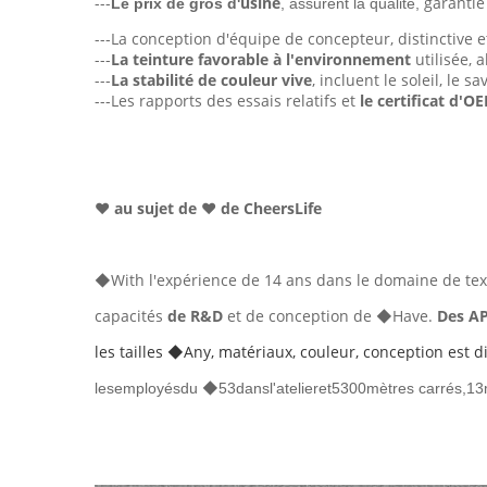
---
usine
garantie 
Le prix de gros d'
,
assurent la qualité,
---La conception d'équipe de concepteur, distinctive et
---
La teinture favorable à l'environnement
utilisée,
---
La stabilité de couleur vive
, incluent le soleil, le 
---Les rapports des essais relatifs et
le certificat d'O
❤ au sujet de ❤ de CheersLife
◆With l'expérience de 14 ans dans le domaine de textil
capacités
de R&D
et de conception de
◆Have
.
Des A
les tailles ◆Any, matériaux, couleur, conception est d
◆
lesemployésdu
53dansl'atelieret5300mètres carrés,13