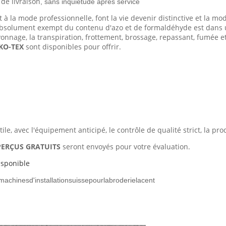
de livraison
, sans inquiétude après service
 à la mode professionnelle, font la vie devenir distinctive et la mo
 absolument exempt du contenu d'azo et de formaldéhyde est dans
savonnage, la transpiration, frottement, brossage, repassant, fumée et
EKO-TEX
sont disponibles pour offrir.
e, avec l'équipement anticipé, le contrôle de qualité strict, la pro
PERÇUS GRATUITS
seront envoyés pour votre évaluation.
isponible
machinesd'installationsuissepourlabroderielacent