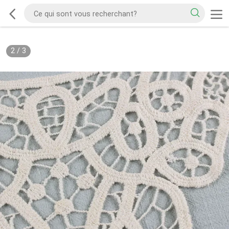
2
/
3