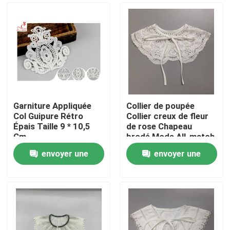
Garniture Appliquée
Collier de poupée
Col Guipure Rétro
Collier creux de fleur
Épais Taille 9 * 10,5
de rose Chapeau
Cm
brodé Mode All-match
Jupe Vêtements
envoyer une
envoyer une
accessoires Faux
Maison
collier
demande
demande
Produits
Au sujet de nous