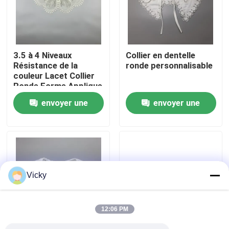
Visite d'usine
3.5 à 4 Niveaux
Collier en dentelle
Contrôle de qualité
Résistance de la
ronde personnalisable
couleur Lacet Collier
Ronde Forme Applique
Contactez-nous
envoyer une
envoyer une
demande
demande
Demandez une citation
Exhibition Information
Vicky
tissu brodé de dentelle
12:06 PM
équilibre brodé de dentelle