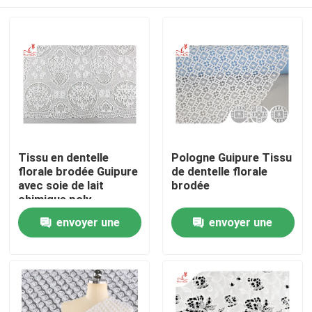
Tissu en dentelle
Pologne Guipure Tissu
florale brodée Guipure
de dentelle florale
avec soie de lait
brodée
chimique poly
Maison
envoyer une
envoyer une
demande
demande
Produits
Au sujet de nous