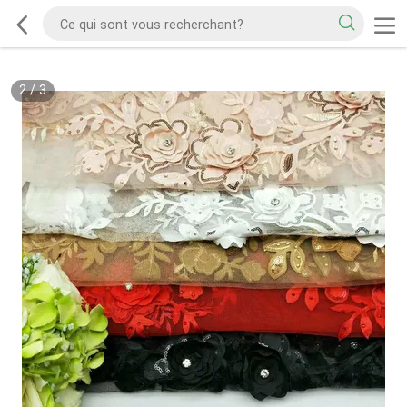
2
/
3