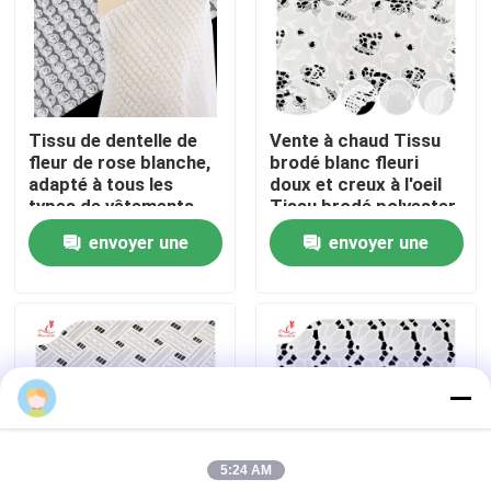
Visite d'usine
Contrôle de qualité
Tissu de dentelle de
Vente à chaud Tissu
fleur de rose blanche,
brodé blanc fleuri
adapté à tous les
doux et creux à l'oeil
Contactez-nous
types de vêtements,
Tissu brodé polyester
support de tissus sur
envoyer une
envoyer une
mesure.
Demandez une citation
demande
demande
Exhibition Information
Vicky
tissu brodé de dentelle
5:24 AM
équilibre brodé de dentelle