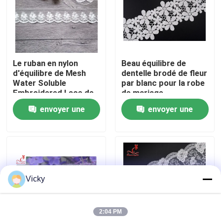
Visite d'usine
Contrôle de qualité
Le ruban en nylon
Beau équilibre de
d'équilibre de Mesh
dentelle brodé de fleur
Water Soluble
par blanc pour la robe
Contactez-nous
Embroidered Lace de
de mariage
coton pour des
envoyer une
envoyer une
femmes s'habillent
Demandez une citation
demande
demande
Exhibition Information
Vicky
tissu brodé de dentelle
2:04 PM
équilibre brodé de dentelle