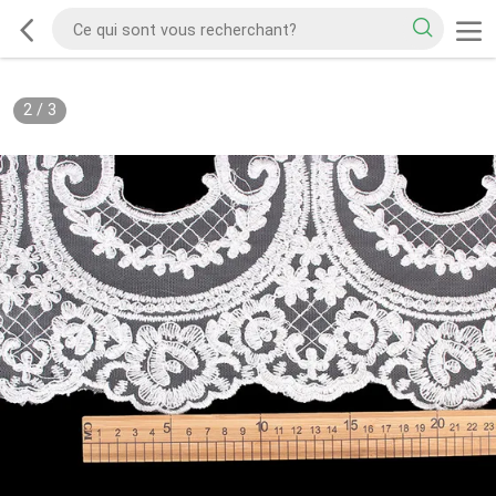
2
/
3