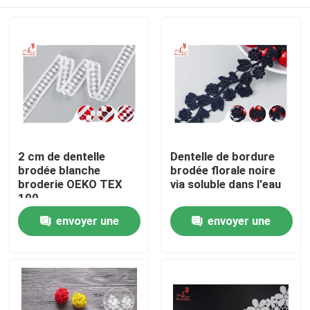
2 cm de dentelle
Dentelle de bordure
brodée blanche
brodée florale noire
broderie OEKO TEX
via soluble dans l'eau
100
Maison
envoyer une
envoyer une
demande
demande
Produits
Au sujet de nous