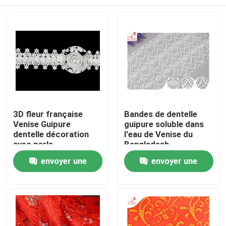
3D fleur française
Bandes de dentelle
Venise Guipure
guipure soluble dans
dentelle décoration
l'eau de Venise du
avec perle
Bangladesh
Maison
envoyer une
envoyer une
demande
demande
Produits
Au sujet de nous