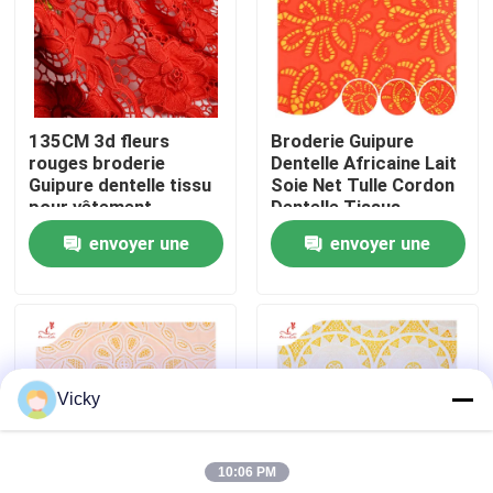
Visite d'usine
Contrôle de qualité
135CM 3d fleurs
Broderie Guipure
rouges broderie
Dentelle Africaine Lait
Guipure dentelle tissu
Soie Net Tulle Cordon
Contactez-nous
pour vêtement
Dentelle Tissus
envoyer une
envoyer une
Demandez une citation
demande
demande
Exhibition Information
Vicky
tissu brodé de dentelle
10:06 PM
équilibre brodé de dentelle