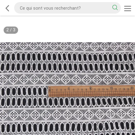
2
/
3