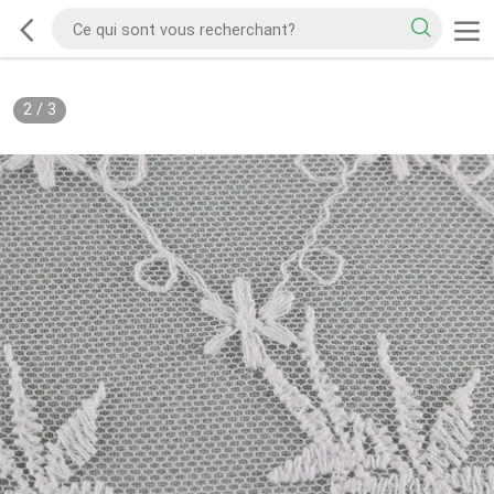
2
/
3