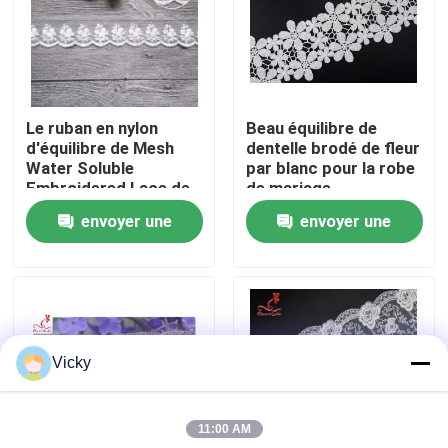
Visite d'usine
Contrôle de qualité
Le ruban en nylon
Beau équilibre de
d'équilibre de Mesh
dentelle brodé de fleur
Water Soluble
par blanc pour la robe
Contactez-nous
Embroidered Lace de
de mariage
coton pour des
envoyer une
envoyer une
femmes s'habillent
Demandez une citation
demande
demande
Exhibition Information
Vicky
tissu brodé de dentelle
11:00 AM
équilibre brodé de dentelle