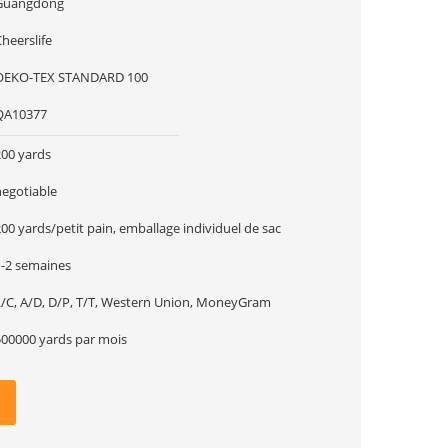
Guangdong
heerslife
OEKO-TEX STANDARD 100
QA10377
200 yards
negotiable
00 yards/petit pain, emballage individuel de sac
1-2 semaines
L/C, A/D, D/P, T/T, Western Union, MoneyGram
500000 yards par mois