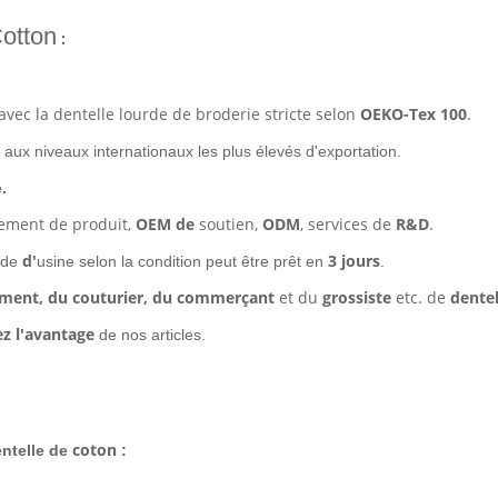
otton
:
 avec la dentelle lourde de broderie stricte selon
OEKO-Tex 100
.
 aux niveaux internationaux les plus élevés d'exportation.
.
pement de produit,
OEM de
soutien,
ODM
, services de
R&D
.
d'
3 jours
ide
usine selon la condition peut être prêt en
.
ement, du couturier, du commerçant
et du
grossiste
etc. de
dentel
z l'avantage
de nos articles.
coton
ntelle de
: