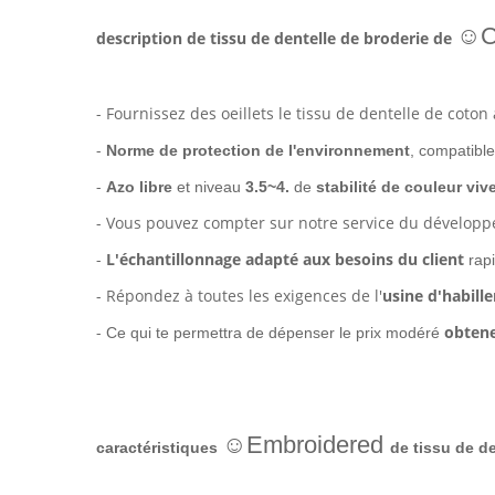
☺C
description de tissu de dentelle de broderie de
- Fournissez des oeillets le tissu de dentelle de coton
-
Norme de protection de l'environnement
, compatible
-
Azo libre
et niveau
3.5~4.
de
stabilité de couleur vive
- Vous pouvez compter sur notre service du dévelop
-
L'échantillonnage adapté aux besoins du client
rap
- Répondez à toutes les exigences de l'
usine d'habill
-
obtene
Ce qui te permettra de dépenser le prix modéré
☺Embroidered
caractéristiques
de tissu de de