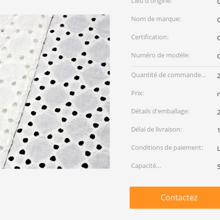
Lieu d'origine:
Nom de marque:
C
Certification:
Numéro de modèle:
Quantité de commande
min:
Prix:
Détails d'emballage:
2
Délai de livraison:
Conditions de paiement:
Capacité
d'approvisionnement:
Contactez