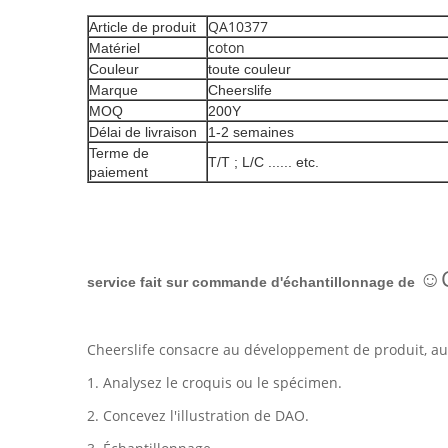
QA10377
Article de produit
coton
Matériel
Couleur
toute couleur
Marque
Cheerslife
MOQ
200Y
Délai de livraison
1-2 semaines
Terme de
T/T ; L/C ...... etc.
paiement
☺C
service fait sur commande d'échantillonnage de
Cheerslife consacre au développement de produit, au 
1. Analysez le croquis ou le spécimen.
2. Concevez l'illustration de DAO.