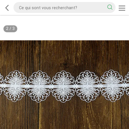
2
/
3