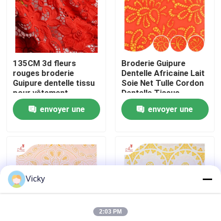
Visite d'usine
Contrôle de qualité
135CM 3d fleurs
Broderie Guipure
rouges broderie
Dentelle Africaine Lait
Guipure dentelle tissu
Soie Net Tulle Cordon
Contactez-nous
pour vêtement
Dentelle Tissus
envoyer une
envoyer une
Demandez une citation
demande
demande
Exhibition Information
Vicky
tissu brodé de dentelle
2:03 PM
équilibre brodé de dentelle