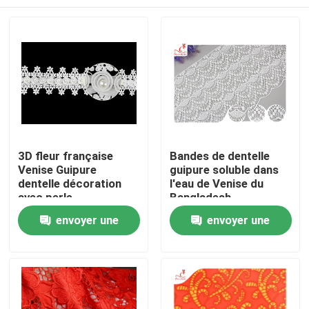
3D fleur française
Bandes de dentelle
Venise Guipure
guipure soluble dans
dentelle décoration
l'eau de Venise du
avec perle
Bangladesh
Maison
envoyer une
envoyer une
demande
demande
Produits
Au sujet de nous