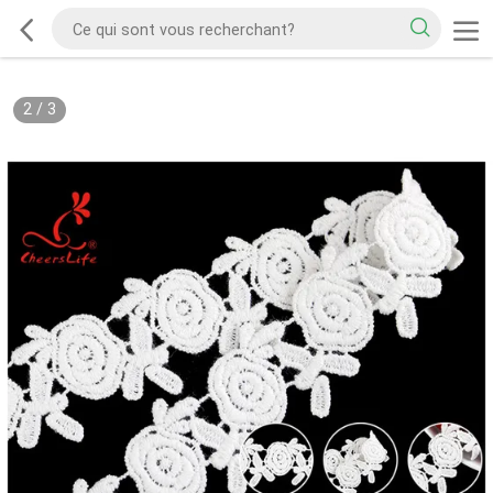
2
/
3