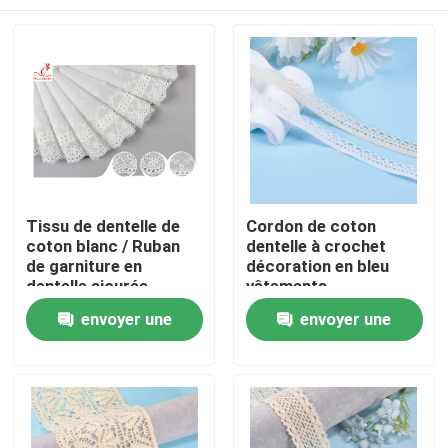
Tissu de dentelle de
Cordon de coton
coton blanc / Ruban
dentelle à crochet
de garniture en
décoration en bleu
dentelle ajourée
vêtements
accessoires de
Maison
envoyer une
envoyer une
rideaux maille dentelle
à ruban
demande
demande
Produits
Au sujet de nous