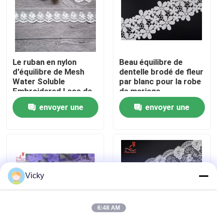
Visite d'usine
Contrôle de qualité
Le ruban en nylon
Beau équilibre de
d'équilibre de Mesh
dentelle brodé de fleur
Water Soluble
par blanc pour la robe
Contactez-nous
Embroidered Lace de
de mariage
coton pour des
envoyer une
envoyer une
femmes s'habillent
Demandez une citation
demande
demande
Exhibition Information
Vicky
tissu brodé de dentelle
6:48 AM
équilibre brodé de dentelle