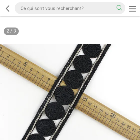
2
/
3