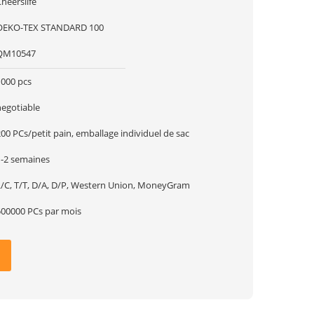
heerslife
OEKO-TEX STANDARD 100
QM10547
1000 pcs
negotiable
00 PCs/petit pain, emballage individuel de sac
1-2 semaines
L/C, T/T, D/A, D/P, Western Union, MoneyGram
500000 PCs par mois