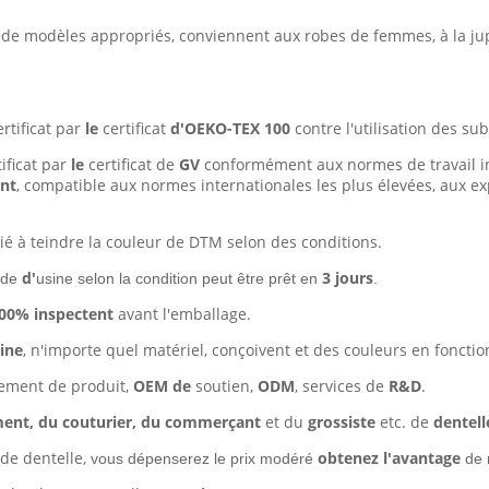
 de modèles appropriés, conviennent aux robes de femmes, à la jupe,
ertificat par
le
certificat
d'OEKO-TEX 100
contre l'utilisation des su
tificat par
le
certificat de
GV
conformément aux normes de travail in
ent
, compatible aux normes internationales les plus élevées, aux ex
ié à teindre la couleur de DTM selon des conditions.
d'
3 jours
ide
usine selon la condition peut être prêt en
.
00% inspectent
avant l'emballage.
sine
, n'importe quel matériel, conçoivent et des couleurs en foncti
pement de produit,
OEM de
soutien,
ODM
, services de
R&D
.
ment, du couturier, du commerçant
et du
grossiste
etc. de
dentell
de dentelle,
obtenez l'avantage
vous dépenserez le prix modéré
de 