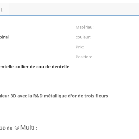
it
Matériau:
ériel
couleur:
Prix:
Position:
entelle
collier de cou de dentelle
,
uleur 3D avec la R&D métallique d'or de trois fleurs
☺Multi
 3D de
: