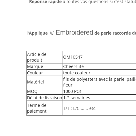
-
Réponse rapide
à toutes vos questions si c'est stat
☺Embroidered
l'Applique
de perle raccorde de
Article de
QM10547
produit
Marque
Cheerslife
Couleur
toute couleur
fils de polyesters avec la perle, paill
Matériel
fleur
MOQ
1000 PCs
Délai de livraison
1-2 semaines
Terme de
T/T ; L/C ...... etc.
paiement