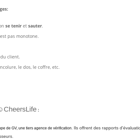
ges:
ion
se tenir
et
sauter
.
'est pas monotone.
du client.
colure, le dos, le coffre, etc.
☺CheersLife
:
Ils offrent des rapports d'évaluati
upe de GV, une tiers agence de vérification.
sseurs.