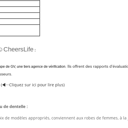
☺CheersLife
:
Ils offrent des rapports d'évaluati
upe de GV, une tiers agence de vérification.
sseurs.
(◀···Cliquez sur ici pour lire plus)
u de dentelle
:
ix de modèles appropriés, conviennent aux robes de femmes, à la jup