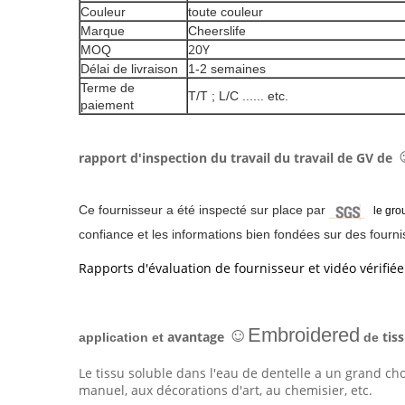
Couleur
toute couleur
Marque
Cheerslife
20Y
MOQ
Délai de livraison
1-2 semaines
Terme de
T/T ; L/C ...... etc.
paiement
rapport d'inspection du travail du travail de GV de
Ce fournisseur a été inspecté sur place par
le gro
confiance et les informations bien fondées sur des fourni
Rapports d'évaluation de fournisseur et vidéo vérifiée
☺Embroidered
avantage
tiss
application et
de
Le tissu soluble dans l'eau de dentelle a un grand cho
manuel, aux décorations d'art, au chemisier, etc.