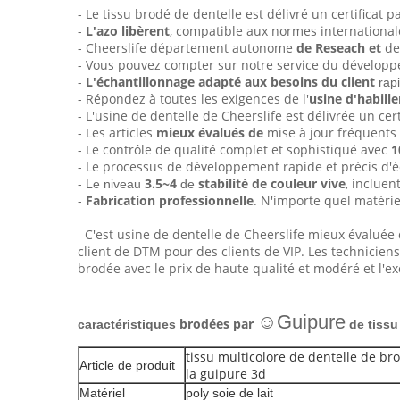
- Le tissu brodé de dentelle est délivré un certificat p
-
L'azo libèrent
, compatible aux normes internationale
- Cheerslife département autonome
de Reseach et
d
- Vous pouvez compter sur notre service du dévelop
-
L'échantillonnage adapté aux besoins du client
rap
- Répondez à toutes les exigences de l'
usine d'habill
- L'usine de dentelle de Cheerslife est délivrée un cer
- Les articles
mieux évalués de
mise à jour fréquents 
- Le contrôle de qualité complet et sophistiqué avec
1
- Le processus de développement rapide et précis d'éc
-
3.5~4
stabilité de couleur vive
,
incluent 
Le niveau
de
-
Fabrication professionnelle
. N'importe quel matérie
C'est usine de dentelle de Cheerslife mieux évaluée 
client de DTM pour des clients de VIP. Les technicien
brodée avec le prix de haute qualité et modéré et l'ex
☺Guipure
brodées par
caractéristiques
de tissu
tissu multicolore de dentelle de br
Article de produit
la guipure 3d
Matériel
poly soie de lait