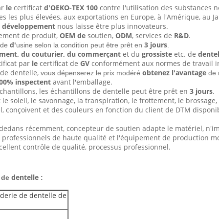
ar
le
certificat
d'OEKO-TEX 100
contre l'utilisation des substances n
s les plus élevées, aux exportations en Europe, à l'Amérique, au Ja
e
développement
nous laisse être plus innovateurs.
pement de produit,
OEM de
soutien,
ODM
, services de
R&D
.
d'
3 jours
ide
usine selon la condition peut être prêt en
.
ement, du couturier, du commerçant
et du
grossiste
etc. de
dentel
tificat par
le
certificat de
GV
conformément aux normes de travail in
de dentelle,
obtenez l'avantage
vous dépenserez le prix modéré
de 
00% inspectent
avant l'emballage.
hantillons, les échantillons de dentelle peut être prêt en
3 jours
.
le soleil, le savonnage, la transpiration, le frottement, le brossage,
l, conçoivent et des couleurs en fonction du client de DTM disponi
dedans récemment, concepteur de soutien adapte le matériel, n'im
s professionnels de haute qualité et l'équipement de production m
cellent contrôle de qualité, processus professionnel.
dentelle
 de
:
oderie de dentelle de