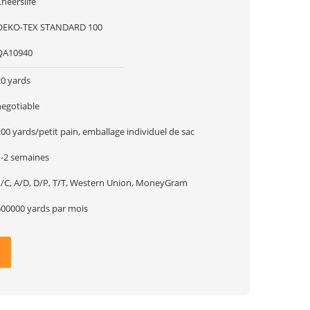
heerslife
OEKO-TEX STANDARD 100
QA10940
20 yards
negotiable
00 yards/petit pain, emballage individuel de sac
1-2 semaines
L/C, A/D, D/P, T/T, Western Union, MoneyGram
500000 yards par mois