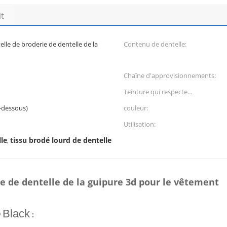
it
elle de broderie de dentelle de la
Contenu de dentelle:
Chaîne d'approvisionnements:
Teinture qui respecte
l'environnement:
i-dessous)
couleur:
Utilisation:
lle
tissu brodé lourd de dentelle
,
ie de dentelle de la guipure 3d pour le vêtement
Black
: