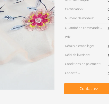
Nom de marque:
C
Certification:
Numéro de modèle:
Quantité de commande
min:
Prix:
Détails d'emballage:
2
Délai de livraison:
Conditions de paiement:
Capacité
d'approvisionnement:
Contactez