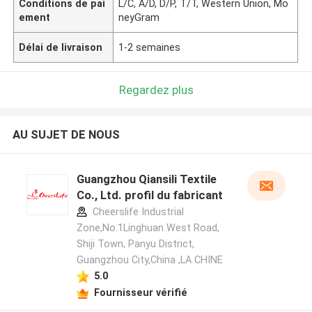
Conditions de pai
L/C, A/D, D/P, T/T, Western Union, Mo
ement
neyGram
Délai de livraison
1-2 semaines
Regardez plus
AU SUJET DE NOUS
Guangzhou Qiansili Textile
Co., Ltd. profil du fabricant
Cheerslife Industrial
Zone,No.1Linghuan West Road,
Shiji Town, Panyu District,
Guangzhou City,China ,LA CHINE
5.0
Fournisseur vérifié