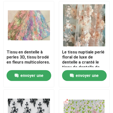
Tissu en dentelle à
Le tissu nuptiale perlé
perles 3D, tissu brodé
floral de luxe de
en fleurs multicolores.
dentelle a cranté le
tissu de dentelle de
robe de mariage de
envoyer une
envoyer une
bord
Maison
demande
demande
Produits
Au sujet de nous