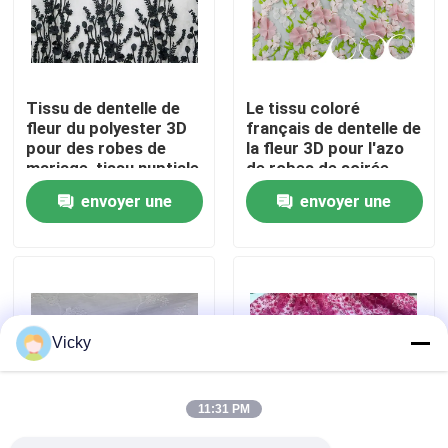
Visite d'usine
Tissu de dentelle de
Le tissu coloré
Contrôle de qualité
fleur du polyester 3D
français de dentelle de
pour des robes de
la fleur 3D pour l'azo
mariage, tissu nuptiale
de robes de soirée
Contactez-nous
brodé de dentelle
libèrent
envoyer une
envoyer une
demande
demande
Demandez une citation
Exhibition Information
Vicky
tissu brodé de dentelle
11:31 PM
équilibre brodé de dentelle