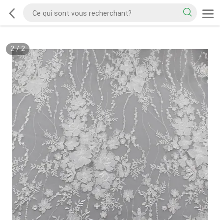
2
/
2