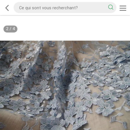
2
/
4