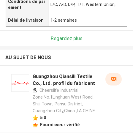
Conditions de pai
L/C, A/D, D/P, T/T, Western Union,
ement
Délai de livraison
1-2 semaines
Regardez plus
AU SUJET DE NOUS
Guangzhou Qiansili Textile
Co., Ltd. profil du fabricant
Cheerslife Industrial
Zone,No.1Linghuan West Road,
Shiji Town, Panyu District,
Guangzhou City,China ,LA CHINE
5.0
Fournisseur vérifié