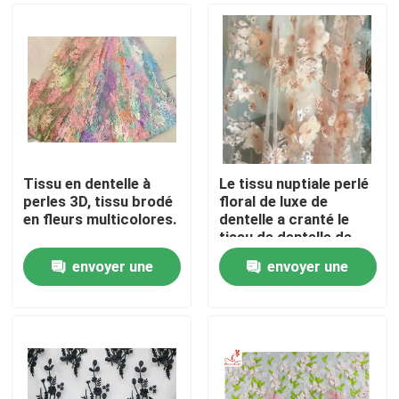
Tissu en dentelle à
Le tissu nuptiale perlé
perles 3D, tissu brodé
floral de luxe de
en fleurs multicolores.
dentelle a cranté le
tissu de dentelle de
robe de mariage de
envoyer une
envoyer une
bord
Maison
demande
demande
Produits
Au sujet de nous