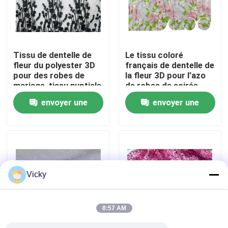
Visite d'usine
Tissu de dentelle de
Le tissu coloré
Contrôle de qualité
fleur du polyester 3D
français de dentelle de
pour des robes de
la fleur 3D pour l'azo
mariage, tissu nuptiale
de robes de soirée
Contactez-nous
brodé de dentelle
libèrent
envoyer une
envoyer une
demande
demande
Demandez une citation
Exhibition Information
Vicky
tissu brodé de dentelle
8:57 AM
équilibre brodé de dentelle