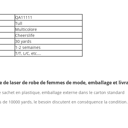
QA11111
Tull
Multicolore
Cheerslife
30 yards
1-2 semaines
T/T, L/C, etc….
lle de laser de robe de femmes de mode, emballage et livra
le sachet en plastique, emballage externe dans le carton standard
plus de 10000 yards, le besoin discutent en conséquence la condition.