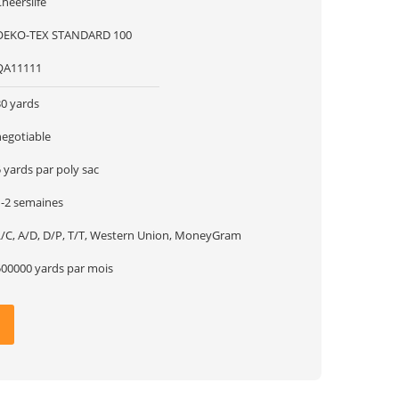
heerslife
OEKO-TEX STANDARD 100
QA11111
30 yards
negotiable
 yards par poly sac
1-2 semaines
L/C, A/D, D/P, T/T, Western Union, MoneyGram
500000 yards par mois