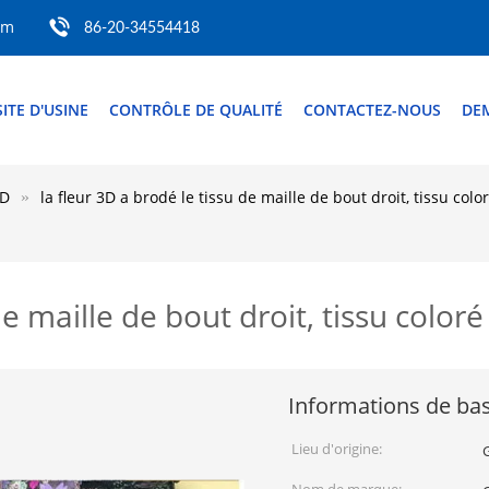
om
86-20-34554418
SITE D'USINE
CONTRÔLE DE QUALITÉ
CONTACTEZ-NOUS
DE
3D
la fleur 3D a brodé le tissu de maille de bout droit, tissu colo
de maille de bout droit, tissu coloré
Informations de ba
Lieu d'origine: