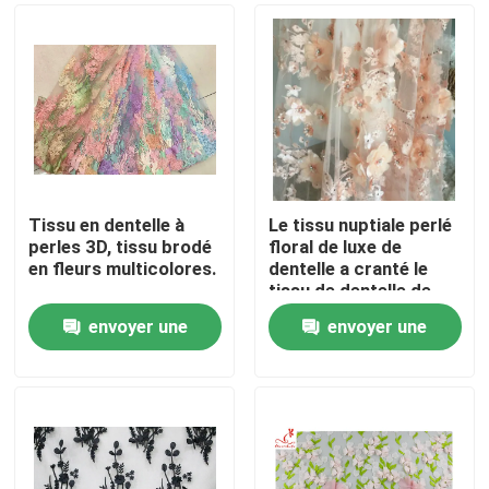
Tissu en dentelle à
Le tissu nuptiale perlé
perles 3D, tissu brodé
floral de luxe de
en fleurs multicolores.
dentelle a cranté le
tissu de dentelle de
robe de mariage de
envoyer une
envoyer une
bord
Maison
demande
demande
Produits
Au sujet de nous