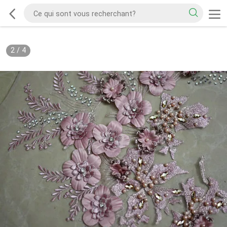
2
/
4