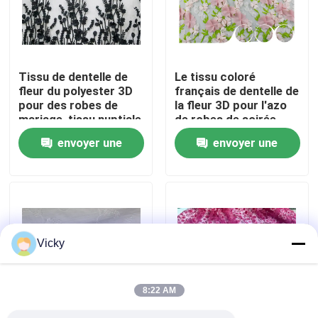
Visite d'usine
Tissu de dentelle de
Le tissu coloré
Contrôle de qualité
fleur du polyester 3D
français de dentelle de
pour des robes de
la fleur 3D pour l'azo
mariage, tissu nuptiale
de robes de soirée
Contactez-nous
brodé de dentelle
libèrent
envoyer une
envoyer une
demande
demande
Demandez une citation
Exhibition Information
Vicky
tissu brodé de dentelle
8:22 AM
équilibre brodé de dentelle