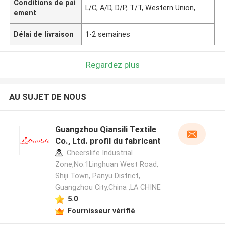
Conditions de pai
L/C, A/D, D/P, T/T, Western Union,
ement
Délai de livraison
1-2 semaines
Regardez plus
AU SUJET DE NOUS
Guangzhou Qiansili Textile
Co., Ltd. profil du fabricant
Cheerslife Industrial
Zone,No.1Linghuan West Road,
Shiji Town, Panyu District,
Guangzhou City,China ,LA CHINE
5.0
Fournisseur vérifié