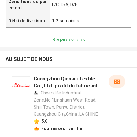
Conditions de pai
L/C, D/A, D/P
ement
Délai de livraison
1-2 semaines
Regardez plus
AU SUJET DE NOUS
Guangzhou Qiansili Textile
Co., Ltd. profil du fabricant
Cheerslife Industrial
Zone,No.1Linghuan West Road,
Shiji Town, Panyu District,
Guangzhou City,China ,LA CHINE
5.0
Fournisseur vérifié