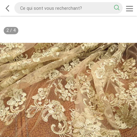
2
/
4