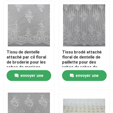
Tissu de dentelle
Tissu brodé attaché
attaché par cil floral
floral de dentelle de
de broderie pour les
paillette pour des
robes de mariage
robes de robes de
nuptiales
mariée
envoyer une
envoyer une
Maison
demande
demande
Produits
Au sujet de nous