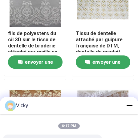
Visite d'usine
fils de polyesters du
Tissu de dentelle
Contrôle de qualité
cil 3D sur le tissu de
attaché par guipure
dentelle de broderie
française de DTM,
attaché par maille en
dentelle de produit
Contactez-nous
nylon pour nuptiale
chimique du polyester
envoyer une
envoyer une
100
demande
demande
Demandez une citation
Exhibition Information
Vicky
tissu brodé de dentelle
6:17 PM
équilibre brodé de dentelle